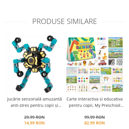
PRODUSE SIMILARE
Jucărie senzorială amuzantă
Carte interactiva si educativa
anti-stres pentru copii și
pentru copii, My Preschool
adulți - Fidget Spinner
Busy Book 2, 32 pagini
29,99 RON
99,99 RON
transformabil,
activitati multiple, stickere
14,99 RON
82,99 RON
repozitionabile, Limba