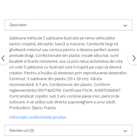
Descriere
Sabloane Vehicule 5 șabloane ilustrate pe tema vehiculelor
(avion, mașină, elicopter, barcă și macara). Canelurile largi vă
ghidează creionul sau carioca pentru a desena perfect aceste
animale dragi. Confectionate din plastic moale siliconat, sunt
lavabile si foarte rezistente, asa ca poti relua activitatea de cate
ori vrei! 5 șabloane cu ilustrații care îi inspiră pe copii să devină
creativi. Pentru a învăța să desenezi prin reproducerea desenelor.
Continut: 5 sabloane din plastic (20 x 20 cm). Vârsta
recomandată: 4-7 ani. Confecționat din plastic. Conform
reglementărilor EN71&ASTM. Certificate FSC®. AVERTISMENT:
Contraindicat copiilor sub 3 ani, conține piese mici, pericol de
sufocare. A se utiliza sub directa supraveghere a unui adult.
Producător: Djeco, Franța.
Informatii conformitate produs
Review-uri
(0)