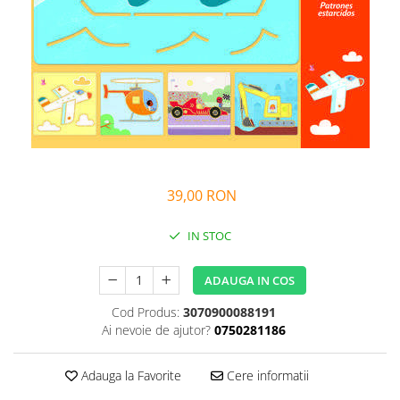
Alfabet si matematica
Seria Lectia de sanatate
Jocuri de memorie si inteligenta
Editura Litera
Editura Galaxia Copiilor
Colectia PIXI
Pisicile Războinice
Colectia Pia Papadia
Colectia Micul Paianjen Firicel
39,00 RON
Atlase Enciclopedii
Marea carte
IN STOC
ADAUGA IN COS
Cod Produs:
3070900088191
Ai nevoie de ajutor?
0750281186
Adauga la Favorite
Cere informatii