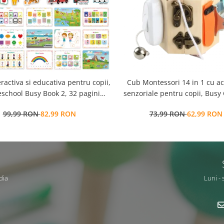
eractiva si educativa pentru copii,
Cub Montessori 14 in 1 cu activitati
school Busy Book 2, 32 pagini
senzoriale pentru copii, Busy
ctivitati multiple, stickere
ani+, Edujucarii
99,99 RON
82,99 RON
73,99 RON
62,99 RON
ionabile, Limba Engleza, 3 ani+,
EduJucarii
dia
Luni - 