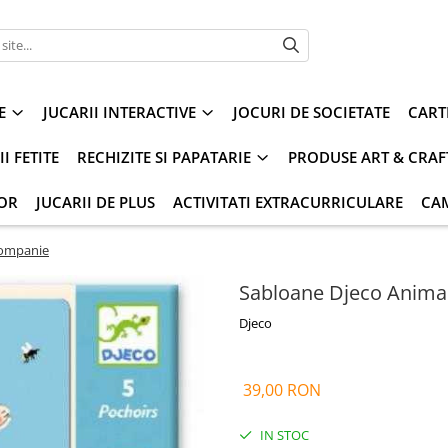
E
JUCARII INTERACTIVE
JOCURI DE SOCIETATE
CART
I FETITE
RECHIZITE SI PAPATARIE
PRODUSE ART & CRAF
IOR
JUCARII DE PLUS
ACTIVITATI EXTRACURRICULARE
CA
companie
Sabloane Djeco Anima
Djeco
39,00 RON
IN STOC