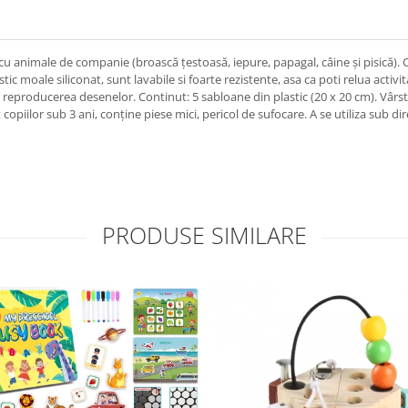
 animale de companie (broască țestoasă, iepure, papagal, câine și pisică). Ca
 moale siliconat, sunt lavabile si foarte rezistente, asa ca poti relua activitat
in reproducerea desenelor. Continut: 5 sabloane din plastic (20 x 20 cm). Vârs
ilor sub 3 ani, conține piese mici, pericol de sufocare. A se utiliza sub di
PRODUSE SIMILARE