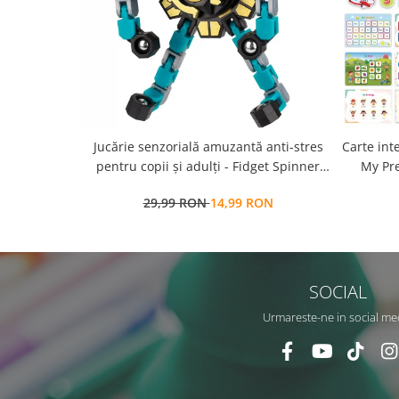
Jucărie senzorială amuzantă anti-stres
Carte int
pentru copii și adulți - Fidget Spinner
My Pre
transformabil,
a
29,99 RON
14,99 RON
repozit
SOCIAL
Urmareste-ne in social me