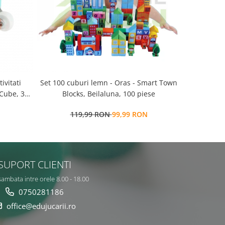
Set 100 cuburi lemn - Oras - Smart Town
Set 100 cuburi lemn -
 Cube, 3
Blocks, Beilaluna, 100 piese
salbatice 
119,99 RON
99,99 RON
9
SUPORT CLIENTI
sambata intre orele 8.00 - 18.00
0750281186
office@edujucarii.ro