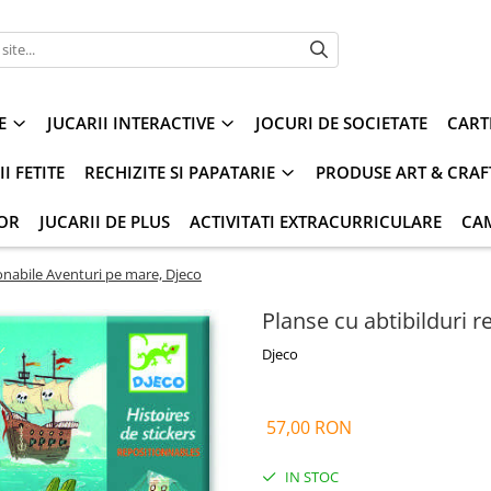
E
JUCARII INTERACTIVE
JOCURI DE SOCIETATE
CART
I FETITE
RECHIZITE SI PAPATARIE
PRODUSE ART & CRAF
IOR
JUCARII DE PLUS
ACTIVITATI EXTRACURRICULARE
CA
ionabile Aventuri pe mare, Djeco
Planse cu abtibilduri 
Djeco
57,00 RON
IN STOC