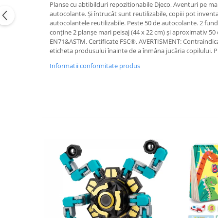
Planse cu abtibilduri repozitionabile Djeco, Aventuri pe mare
autocolante. Și întrucât sunt reutilizabile, copiii pot inven
autocolantele reutilizabile. Peste 50 de autocolante. 2 fun
conține 2 planșe mari peisaj (44 x 22 cm) și aproximativ 50 
EN71&ASTM. Certificate FSC®. AVERTISMENT: Contraindicat co
eticheta produsului înainte de a înmâna jucăria copilului. 
Informatii conformitate produs