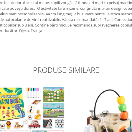
 În interiorul acestui mape, copiii vor găsi 2 fundaluri mari cu peisaj maritim 
ta câte povești doresc! O activitate fără mizerie, conținută într-un design cop
daluri mari personalizabile (44 cm lungime). 2 buzunare pentru a stoca autoco
de autocolante de vinil reutilizabile. Vârsta recomandată: 4 - 7 ani. Confecțio
piilor sub 3 ani. Conține părți mici. Se recomandă supravegherea copilului d
Producător: Djeco, Franța
PRODUSE SIMILARE