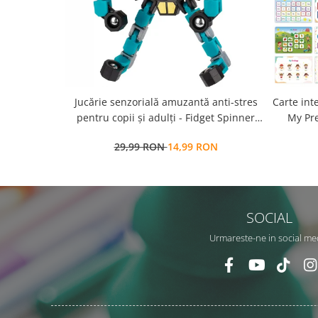
Jucărie senzorială amuzantă anti-stres
Carte int
pentru copii și adulți - Fidget Spinner
My Pre
transformabil,
a
29,99 RON
14,99 RON
repozit
SOCIAL
Urmareste-ne in social me