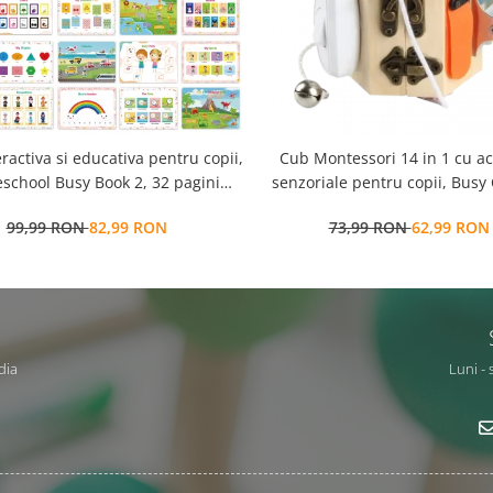
eractiva si educativa pentru copii,
Cub Montessori 14 in 1 cu activitati
school Busy Book 2, 32 pagini
senzoriale pentru copii, Busy
ctivitati multiple, stickere
ani+, Edujucarii
99,99 RON
82,99 RON
73,99 RON
62,99 RON
ionabile, Limba Engleza, 3 ani+,
EduJucarii
dia
Luni - 