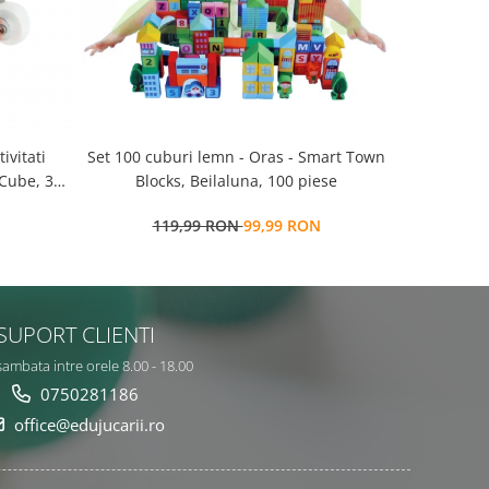
Set 100 cuburi lemn - Oras - Smart Town
Set 100 cuburi lemn -
 Cube, 3
Blocks, Beilaluna, 100 piese
salbatice 
119,99 RON
99,99 RON
9
SUPORT CLIENTI
sambata intre orele 8.00 - 18.00
0750281186
office@edujucarii.ro