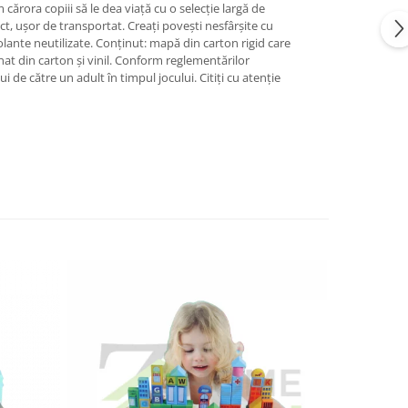
cărora copiii să le dea viață cu o selecție largă de
act, ușor de transportat. Creați povești nesfârșite cu
lante neutilizate. Conținut: mapă din carton rigid care
nat din carton și vinil. Conform reglementărilor
e către un adult în timpul jocului. Citiți cu atenție