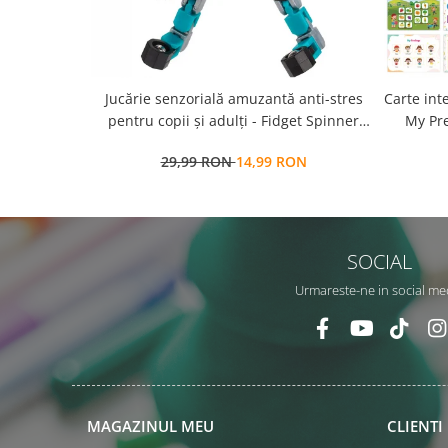
Jucărie senzorială amuzantă anti-stres
Carte int
pentru copii și adulți - Fidget Spinner
My Pre
transformabil,
a
29,99 RON
14,99 RON
repozit
SOCIAL
Urmareste-ne in social me
MAGAZINUL MEU
CLIENTI