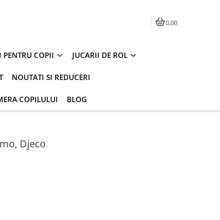
0,00
I PENTRU COPII
JUCARII DE ROL
T
NOUTATI SI REDUCERI
MERA COPILULUI
BLOG
imo, Djeco