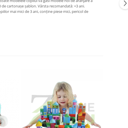
 toate modelele copilul va găsi modele noi de aranjare a
 20 de cartonașe șablon. Vârsta recomandată: +3 ani.
or mai mici de 3 ani, conţine piese mici, pericol de