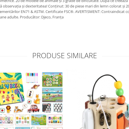
ometrice. 20 de modele de animale și 3 grade de dificultate. După ce creează
ză observația și dexteritatea! Conținut: 30 de piese mari din lemn colorat și
mentărilor EN71 & ASTM. Certificate FSC®. AVERTISMENT: Contraindicat copiil
oane adulte. Producător: Djeco, Franța
PRODUSE SIMILARE