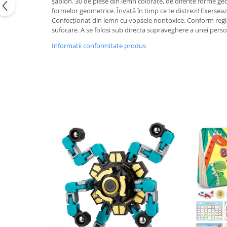
șablon. 30 de piese din lemn colorate, de diferite forme ge
formelor geometrice. Învață în timp ce te distrezi! Exersea
Confecționat din lemn cu vopsele nontoxice. Conform regle
sufocare. A se folosi sub directa supraveghere a unei pers
Informatii conformitate produs