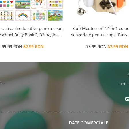
eractiva si educativa pentru copii,
Cub Montessori 14 in 1 cu activitati
school Busy Book 2, 32 pagini
senzoriale pentru copii, Busy
ctivitati multiple, stickere
ani+, Edujucarii
99,99 RON
82,99 RON
73,99 RON
62,99 RON
ionabile, Limba Engleza, 3 ani+,
EduJucarii
dia
Luni - 
DATE COMERCIALE