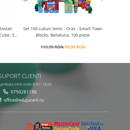
Set 100 cuburi lemn - Oras - Smart Town
Set 100 cuburi lemn -
 Cube, 3
Blocks, Beilaluna, 100 piese
salbatice 
119,99 RON
99,99 RON
9
SUPORT CLIENTI
sambata intre orele 8.00 - 18.00
0750281186
office@edujucarii.ro