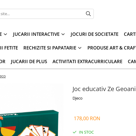
E
JUCARII INTERACTIVE
JOCURI DE SOCIETATE
CART
I FETITE
RECHIZITE SI PAPATARIE
PRODUSE ART & CRAF
IOR
JUCARII DE PLUS
ACTIVITATI EXTRACURRICULARE
CA
jeco
Joc educativ Ze Geoan
Djeco
178,00 RON
IN STOC