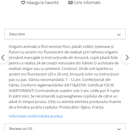
Adauga la Favorite
Cere informatii
Descriere
Origami animale si flori exotice Flori, păsări colibri, țestoase și
fluturi cu accent roz fluorescent de realizat prin tehnica origami.
Urmând marcajele și instrucțiunile din broșură, copiii pliază foile
pentru a realiza 24 de creații minunate din hârtie! O activitate de
realizat singur sau cu prietenii. Conținut: 24 de coli tipărite cu
accent roz fluorescent (20 x 20 cm), broșură color cu instrucțiuni
pas cu pas. Vârsta recomandată: 7 - 12 ani. Confecționat din
hârtie. Conform reglementărilor EN71&ASTM. Certificat FSC®.
AVERTISMENT! Contraindicat copiilor sub 3 ani, colile pot fi rupte
în părți mici. Se recomandă supravegherea copilului de către un
adult în timpul jocului. Citiți cu atenție eticheta produsului înainte
de a înmâna jucăria copilului. Producător: Djeco, Franţa.
Informatii conformitate produs
Review-uri
(0)