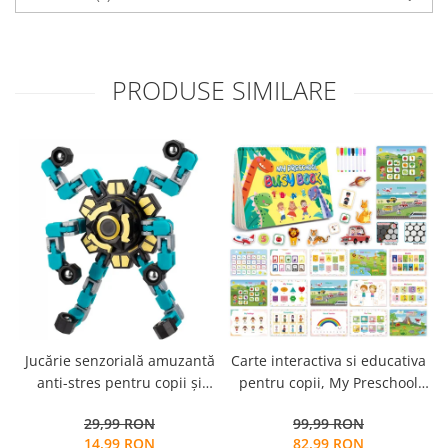
PRODUSE SIMILARE
Jucărie senzorială amuzantă
Carte interactiva si educativa
anti-stres pentru copii și
pentru copii, My Preschool
adulți - Fidget Spinner
Busy Book 2, 32 pagini
29,99 RON
99,99 RON
transformabil,
activitati multiple, stickere
14,99 RON
82,99 RON