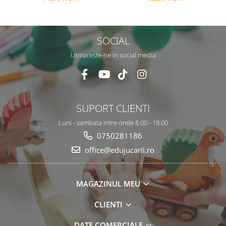
repozitionabile, Limba
Engleza, 3 ani+, EduJucarii
SOCIAL
Urmareste-ne in social media
SUPORT CLIENTI
Luni - sambata intre orele 8.00 - 18.00
0750281186
office@edujucarii.ro
MAGAZINUL MEU
CLIENTI
DATE COMERCIALE