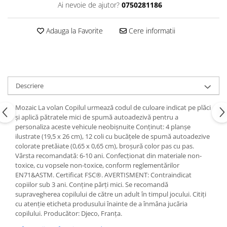
Ai nevoie de ajutor?
0750281186
Adauga la Favorite
Cere informatii
Descriere
Mozaic La volan Copilul urmează codul de culoare indicat pe plăci
și aplică pătratele mici de spumă autoadezivă pentru a
personaliza aceste vehicule neobișnuite Conținut: 4 planșe
ilustrate (19,5 x 26 cm), 12 coli cu bucățele de spumă autoadezive
colorate pretăiate (0,65 x 0,65 cm), broșură color pas cu pas.
Vârsta recomandată: 6-10 ani. Confecționat din materiale non-
toxice, cu vopsele non-toxice, conform reglementărilor
EN71&ASTM. Certificat FSC®. AVERTISMENT: Contraindicat
copiilor sub 3 ani. Conține părți mici. Se recomandă
supravegherea copilului de către un adult în timpul jocului. Citiți
cu atenție eticheta produsului înainte de a înmâna jucăria
copilului. Producător: Djeco, Franţa.