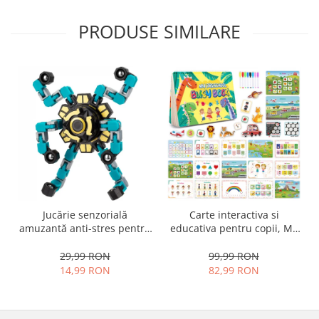
PRODUSE SIMILARE
Jucărie senzorială
Carte interactiva si
amuzantă anti-stres pentru
educativa pentru copii, My
copii și adulți - Fidget
Preschool Busy Book 2, 32
Spinner transformabil,
pagini activitati multiple,
29,99 RON
99,99 RON
stickere repozitionabile,
14,99 RON
82,99 RON
Limba Engleza, 3 ani+,
EduJucarii