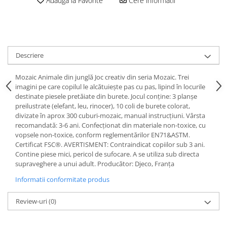
Adauga la Favorite
Cere informatii
Descriere
Mozaic Animale din junglă Joc creativ din seria Mozaic. Trei
imagini pe care copilul le alcătuiește pas cu pas, lipind în locurile
destinate piesele pretăiate din burete. Jocul conține: 3 planșe
preilustrate (elefant, leu, rinocer), 10 coli de burete colorat,
divizate în aprox 300 cuburi-mozaic, manual instrucțiuni. Vârsta
recomandată: 3-6 ani. Confecționat din materiale non-toxice, cu
vopsele non-toxice, conform reglementărilor EN71&ASTM.
Certificat FSC®. AVERTISMENT: Contraindicat copiilor sub 3 ani.
Contine piese mici, pericol de sufocare. A se utiliza sub directa
supraveghere a unui adult. Producător: Djeco, Franța
Informatii conformitate produs
Review-uri
(0)