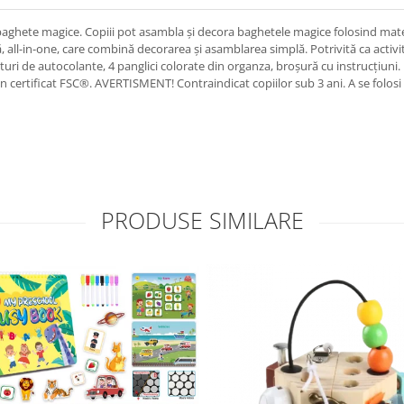
 baghete magice. Copiii pot asambla și decora baghetele magice folosind mater
nală, all-in-one, care combină decorarea și asamblarea simplă. Potrivită ca acti
 seturi de autocolante, 4 panglici colorate din organza, broșură cu instrucțiu
on certificat FSC®. AVERTISMENT! Contraindicat copiilor sub 3 ani. A se folos
PRODUSE SIMILARE