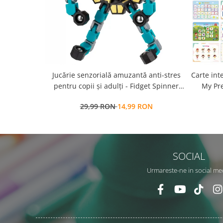
Jucărie senzorială amuzantă anti-stres
Carte int
pentru copii și adulți - Fidget Spinner
My Pre
transformabil,
a
29,99 RON
14,99 RON
repozit
SOCIAL
Urmareste-ne in social me