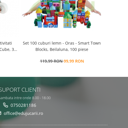
Set 100 cuburi lemn - Oras - Smart Town
Set 100 cuburi lemn -
 Cube, 3
Blocks, Beilaluna, 100 piese
salbatice 
119,99 RON
99,99 RON
9
SUPORT CLIENTI
sambata intre orele 8.00 - 18.00
0750281186
office@edujucarii.ro