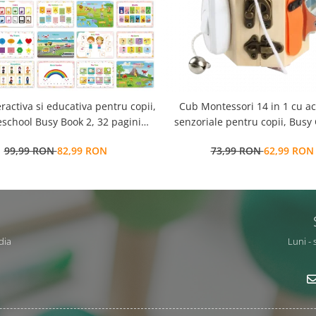
eractiva si educativa pentru copii,
Cub Montessori 14 in 1 cu activitati
school Busy Book 2, 32 pagini
senzoriale pentru copii, Busy
ctivitati multiple, stickere
ani+, Edujucarii
99,99 RON
82,99 RON
73,99 RON
62,99 RON
ionabile, Limba Engleza, 3 ani+,
EduJucarii
dia
Luni - 