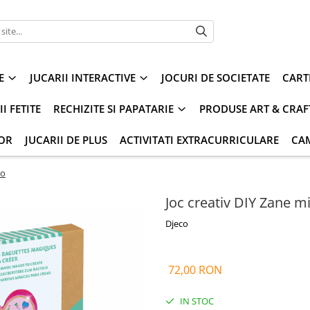
E
JUCARII INTERACTIVE
JOCURI DE SOCIETATE
CART
I FETITE
RECHIZITE SI PAPATARIE
PRODUSE ART & CRAF
IOR
JUCARII DE PLUS
ACTIVITATI EXTRACURRICULARE
CA
co
Joc creativ DIY Zane mi
Djeco
72,00 RON
IN STOC