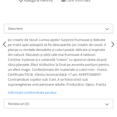
Adauga la Favorite
Cere informatii
Descriere
Joc creativ de răzuit Lumea apelor Surprize frumoase și delicate
pe malul apei așteaptă să fie descoperite. Joc creativ de razuit, 4
planșe cu modele deosebite și culori pastel, delicate și inspirate
din natură. Răzuiești și obții cele mai frumoase 4 tablouri.
Conține: 4 planșe și o ustensilă ”creion” cu ajutorul căreia să poți
răzui planșele. Efect strălucitor la final pe anumite porțiuni pentru
un efect magic. Confecționate din materiale si culori non - toxice.
Certificate FSC®. Vârsta recomandată: +7 ani. AVERTISMENT:
Contraindicat copiilor sub 3 ani. A se folosi strict sub
supravegherea unei persoane adulte. Producător: Djeco, Franța
Informatii conformitate produs
Review-uri
(0)