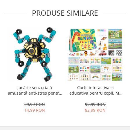
PRODUSE SIMILARE
Jucărie senzorială
Carte interactiva si
amuzantă anti-stres pentru
educativa pentru copii, My
copii și adulți - Fidget
Preschool Busy Book 2, 32
Spinner transformabil,
pagini activitati multiple,
29,99 RON
99,99 RON
stickere repozitionabile,
14,99 RON
82,99 RON
Limba Engleza, 3 ani+,
EduJucarii