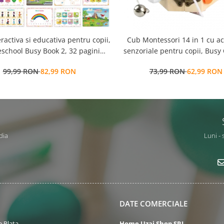
eractiva si educativa pentru copii,
Cub Montessori 14 in 1 cu activitati
school Busy Book 2, 32 pagini
senzoriale pentru copii, Busy
ctivitati multiple, stickere
ani+, Edujucarii
99,99 RON
82,99 RON
73,99 RON
62,99 RON
ionabile, Limba Engleza, 3 ani+,
EduJucarii
dia
Luni - 
DATE COMERCIALE
 Plata
Home Uzaj Shop SRL