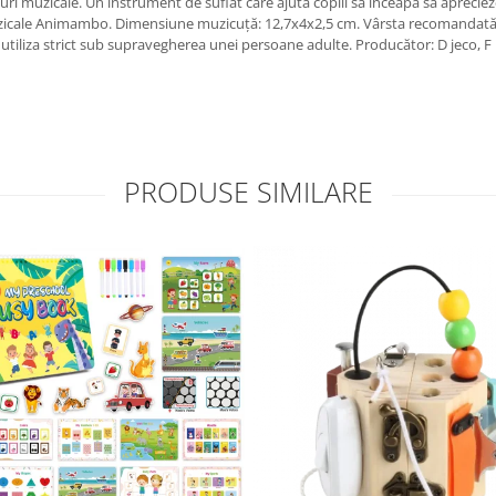
uri muzicale. Un instrument de suflat care ajută copiii să înceapă să aprecie
zicale Animambo. Dimensiune muzicuță: 12,7x4x2,5 cm. Vârsta recomandată: +3
e utiliza strict sub supravegherea unei persoane adulte. Producător: D je
PRODUSE SIMILARE