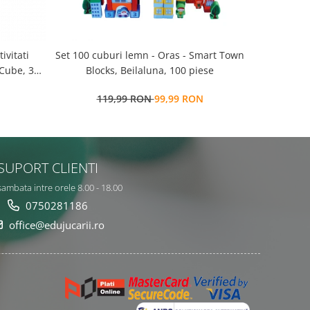
Set 100 cuburi lemn - Oras - Smart Town
Set 100 cuburi lemn -
 Cube, 3
Blocks, Beilaluna, 100 piese
salbatice 
119,99 RON
99,99 RON
9
SUPORT CLIENTI
sambata intre orele 8.00 - 18.00
0750281186
office@edujucarii.ro