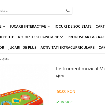
E
JUCARII INTERACTIVE
JOCURI DE SOCIETATE
CART
I FETITE
RECHIZITE SI PAPATARIE
PRODUSE ART & CRAF
IOR
JUCARII DE PLUS
ACTIVITATI EXTRACURRICULARE
CA
, Djeco
Instrument muzical Mu
Djeco
50,00 RON
IN STOC