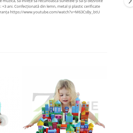
ze muzica, să învețe să recunoască sunetele și să-și dezvolte
 ani. Confecționată din lemn, metal și plastic cerificate
co, F ranța https://www.youtube.com/watch?v=M63CsBy_btU