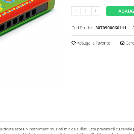
ADAUG
Cod Produs:
3070900060111
Adauga la Favorite
Cere 
zicuța este un instrument muzical mic de suflat. Este prevazută cu canale pri