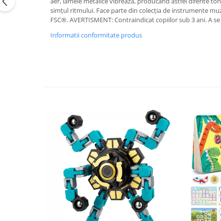
aer, lamele metalice vibrează, producând astfel diferite ton
simțul ritmului. Face parte din colecția de instrumente mu
FSC®. AVERTISMENT: Contraindicat copiilor sub 3 ani. A s
Informatii conformitate produs