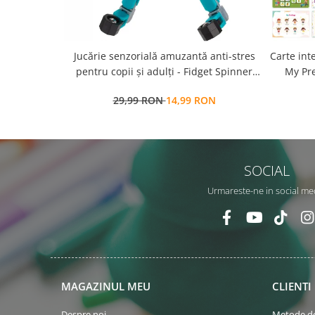
Jucărie senzorială amuzantă anti-stres
Carte int
pentru copii și adulți - Fidget Spinner
My Pre
transformabil,
a
29,99 RON
14,99 RON
repozit
SOCIAL
Urmareste-ne in social me
MAGAZINUL MEU
CLIENTI
Despre noi
Metode de