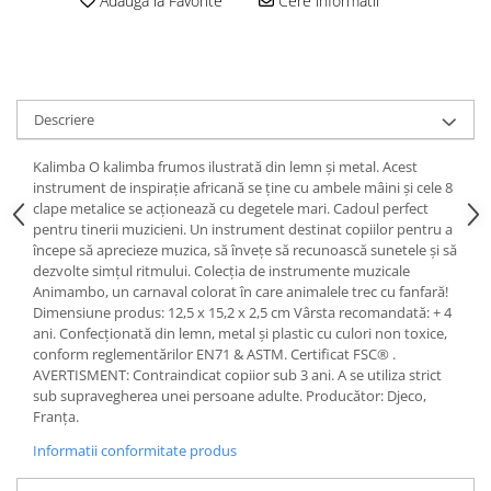
Adauga la Favorite
Cere informatii
Descriere
Kalimba O kalimba frumos ilustrată din lemn și metal. Acest
instrument de inspirație africană se ține cu ambele mâini și cele 8
clape metalice se acționează cu degetele mari. Cadoul perfect
pentru tinerii muzicieni. Un instrument destinat copiilor pentru a
începe să aprecieze muzica, să învețe să recunoască sunetele și să
dezvolte simțul ritmului. Colecția de instrumente muzicale
Animambo, un carnaval colorat în care animalele trec cu fanfară!
Dimensiune produs: 12,5 x 15,2 x 2,5 cm Vârsta recomandată: + 4
ani. Confecționată din lemn, metal și plastic cu culori non toxice,
conform reglementărilor EN71 & ASTM. Certificat FSC® .
AVERTISMENT: Contraindicat copiior sub 3 ani. A se utiliza strict
sub supravegherea unei persoane adulte. Producător: Djeco,
Franța.
Informatii conformitate produs