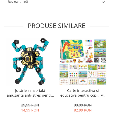
Review-uri
(0)
PRODUSE SIMILARE
Jucărie senzorială
Carte interactiva si
amuzantă anti-stres pentru
educativa pentru copii, My
copii și adulți - Fidget
Preschool Busy Book 2, 32
Spinner transformabil,
pagini activitati multiple,
29,99 RON
99,99 RON
stickere repozitionabile,
14,99 RON
82,99 RON