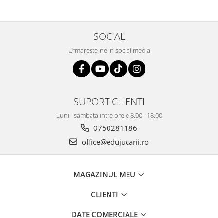
Limba Engleza, 3 ani+,
EduJucarii
SOCIAL
Urmareste-ne in social media
SUPORT CLIENTI
Luni - sambata intre orele 8.00 - 18.00
0750281186
office@edujucarii.ro
MAGAZINUL MEU
CLIENTI
DATE COMERCIALE