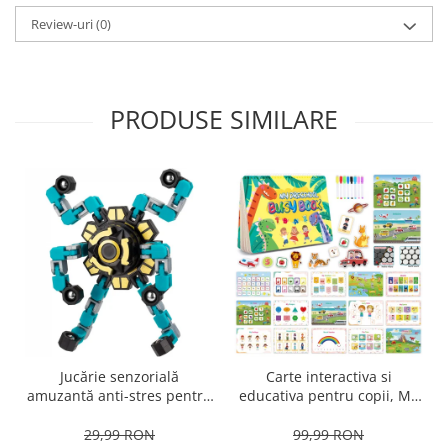
Review-uri
(0)
PRODUSE SIMILARE
Jucărie senzorială
Carte interactiva si
amuzantă anti-stres pentru
educativa pentru copii, My
copii și adulți - Fidget
Preschool Busy Book 2, 32
Spinner transformabil,
pagini activitati multiple,
29,99 RON
99,99 RON