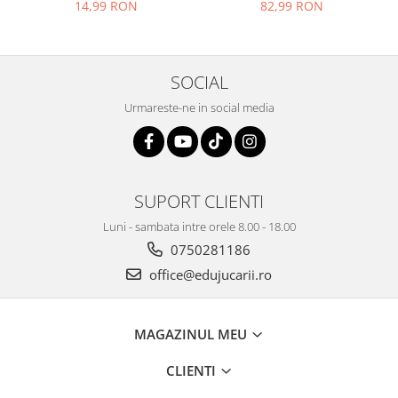
stickere repozitionabile,
14,99 RON
82,99 RON
Limba Engleza, 3 ani+,
EduJucarii
SOCIAL
Urmareste-ne in social media
SUPORT CLIENTI
Luni - sambata intre orele 8.00 - 18.00
0750281186
office@edujucarii.ro
MAGAZINUL MEU
CLIENTI