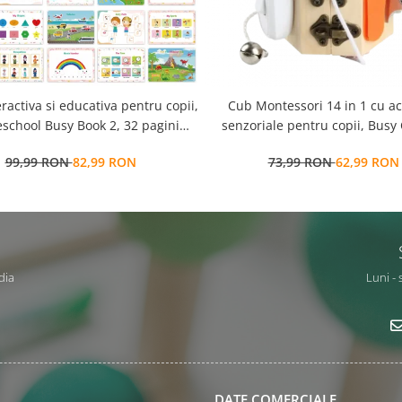
eractiva si educativa pentru copii,
Cub Montessori 14 in 1 cu activitati
school Busy Book 2, 32 pagini
senzoriale pentru copii, Busy
ctivitati multiple, stickere
ani+, Edujucarii
99,99 RON
82,99 RON
73,99 RON
62,99 RON
ionabile, Limba Engleza, 3 ani+,
EduJucarii
dia
Luni - 
DATE COMERCIALE