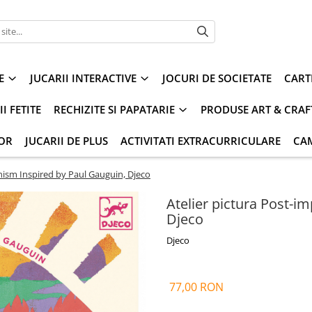
E
JUCARII INTERACTIVE
JOCURI DE SOCIETATE
CART
I FETITE
RECHIZITE SI PAPATARIE
PRODUSE ART & CRAF
IOR
JUCARII DE PLUS
ACTIVITATI EXTRACURRICULARE
CA
onism Inspired by Paul Gauguin, Djeco
Atelier pictura Post-i
Djeco
Djeco
77,00 RON