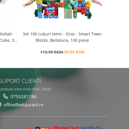
Set 100 cuburi lemn - Oras - Smart Town
Set 100 cuburi lemn -
 Cube, 3
Blocks, Beilaluna, 100 piese
salbatice 
119,99 RON
99,99 RON
9
SUPORT CLIENTI
sambata intre orele 8.00 - 18.00
0750281186
office@edujucarii.ro