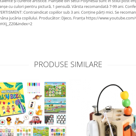
talente și curente artistice. Planșele din setul Polynesia sunt în stilul post-i
lanșe cu culori pentru pictură, 1 pensulă. Vârsta recomandată 7-99 ani. Conf
TISMENT: Contraindicat copiilor sub 3 ani. Conține părți mici. Se recomand
a înmâna jucăria copilului. Producător: Djeco, Franța https://www.youtube.com
HXj_Z20&index=2
PRODUSE SIMILARE