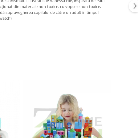
mpresionismului. Ilustrații de Vanessa Hie, inspirată de Paul
ecționat din materiale non-toxice, cu vopsele non-toxice,
ă supravegherea copilului de către un adult în timpul
/watch?