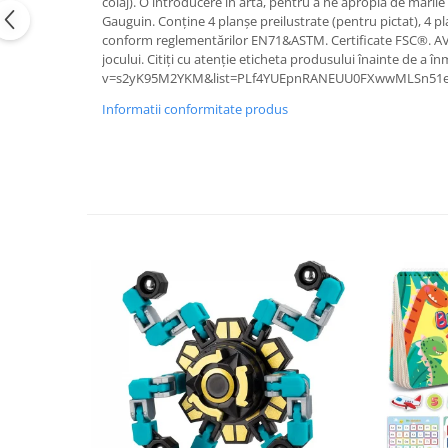
colaj). O introducere în artă, pentru a ne apropia de marile 
Gauguin. Conține 4 planșe preilustrate (pentru pictat), 4 p
conform reglementărilor EN71&ASTM. Certificate FSC®. AVER
jocului. Citiți cu atenție eticheta produsului înainte de 
v=s2yK95M2YKM&list=PLf4YUEpnRANEUU0FXwwMLSn51e
Informatii conformitate produs