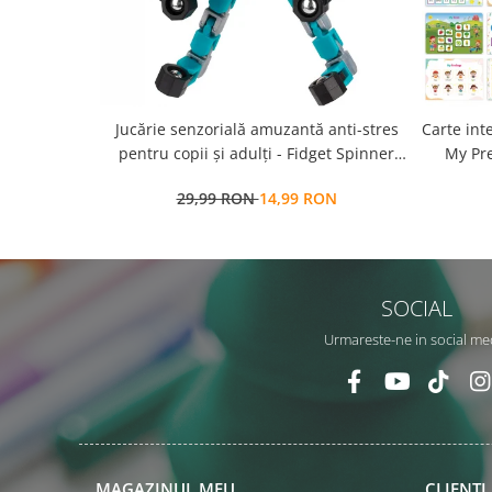
Jucărie senzorială amuzantă anti-stres
Carte int
pentru copii și adulți - Fidget Spinner
My Pre
transformabil,
a
29,99 RON
14,99 RON
repozit
SOCIAL
Urmareste-ne in social me
MAGAZINUL MEU
CLIENTI