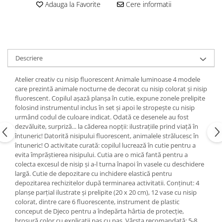
Adauga la Favorite
Cere informatii
Descriere
Atelier creativ cu nisip fluorescent Animale luminoase 4 modele
care prezintă animale nocturne de decorat cu nisip colorat și nisip
fluorescent. Copilul așază planșa în cutie, expune zonele prelipite
folosind instrumentul inclus în set și apoi le stropește cu nisip
urmând codul de culoare indicat. Odată ce desenele au fost
dezvăluite, surpriză... la căderea nopții: ilustrațiile prind viață în
întuneric! Datorită nisipului fluorescent, animalele strălucesc în
întuneric! O activitate curată: copilul lucrează în cutie pentru a
evita împrăștierea nisipului. Cutia are o mică fantă pentru a
colecta excesul de nisip și a-l turna înapoi în vasele cu deschidere
largă. Cutie de depozitare cu inchidere elastică pentru
depozitarea rechizitelor după terminarea activitatii. Conținut: 4
planșe parțial ilustrate și prelipite (20 x 20 cm), 12 vase cu nisip
colorat, dintre care 6 fluorescente, instrument de plastic
conceput de Djeco pentru a îndepărta hârtia de protecție,
broșură color cu explicații pas cu pas. Vârsta recomandată: 5-8