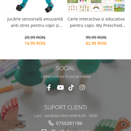
Jucărie senzorială amuzantă
Carte interactiva si educativa
anti-stres pentru copii și
pentru copii, My Preschool
adulți - Fidget Spinner
Busy Book 2, 32 pagini
29,99 RON
99,99 RON
transformabil,
activitati multiple, stickere
14,99 RON
82,99 RON
repozitionabile, Limba
Engleza, 3 ani+, EduJucarii
SOCIAL
Urmareste-ne in social media
SUPORT CLIENTI
Luni - sambata intre orele 8.00 - 18.00
0750281186