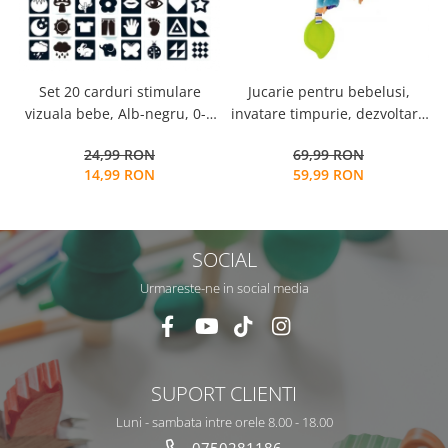
Set 20 carduri stimulare
Jucarie pentru bebelusi,
i
vizuala bebe, Alb-negru, 0-3
invatare timpurie, dezvoltare
s
luni, EduJucarii
senzoriala, dentitie fara BPA,
24,99 RON
69,99 RON
0 luni, multicolor, Arici
14,99 RON
59,99 RON
SOCIAL
Urmareste-ne in social media
SUPORT CLIENTI
Luni - sambata intre orele 8.00 - 18.00
0750281186