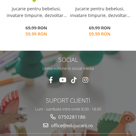
Jucarie pentru bebelusi,
Jucarie pentru bebelusi,
invatare timpurie, dezvoltare
i
invatare timpurie, dezvoltare
senzoriala, dentitie fara BPA,
s
senzoriala, dentitie fara BPA,
69,99 RON
69,99 RON
0 luni, multicolor, Bufnita
0 luni, multicolor, Arici
59,99 RON
59,99 RON
SOCIAL
Urmareste-ne in social media
SUPORT CLIENTI
Luni - sambata intre orele 8.00 - 18.00
0750281186
office@edujucarii.ro