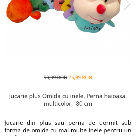
Alfabet si matematica
Seria Lectia de sanatate
Jocuri de memorie si inteligenta
Editura Litera
Editura Galaxia Copiilor
Colectia PIXI
Pisicile Războinice
Colectia Pia Papadia
Colectia Micul Paianjen Firicel
Atlase Enciclopedii
Marea carte
99,99 RON
76,99 RON
Jucarie plus Omida cu inele, Perna haioasa,
multicolor, 80 cm
Jucarie din plus sau perna de dormit sub
forma de omida cu mai multe inele pentru un