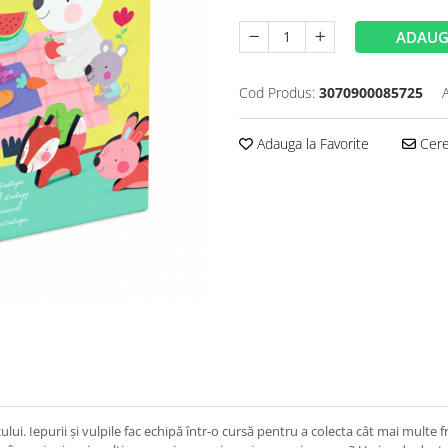
ADAUG
Cod Produs:
3070900085725
Adauga la Favorite
Cere 
ului. Iepurii și vulpile fac echipă într-o cursă pentru a colecta cât mai multe f