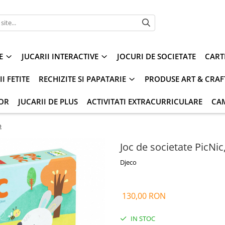
E
JUCARII INTERACTIVE
JOCURI DE SOCIETATE
CART
I FETITE
RECHIZITE SI PAPATARIE
PRODUSE ART & CRAF
IOR
JUCARII DE PLUS
ACTIVITATI EXTRACURRICULARE
CA
o
Joc de societate PicNic
Djeco
130,00 RON
IN STOC