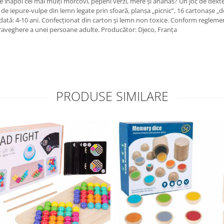
e înapoi cei mai mulți morcovi, pepeni verzi, mere și ananas? Un joc de dexte
 de iepure-vulpe din lemn legate prin sfoară, planșa „picnic”, 16 cartonașe „de
mandată: 4-10 ani. Confecționat din carton și lemn non toxice. Conform regl
upraveghere a unei persoane adulte. Producător: Djeco, Franța
PRODUSE SIMILARE