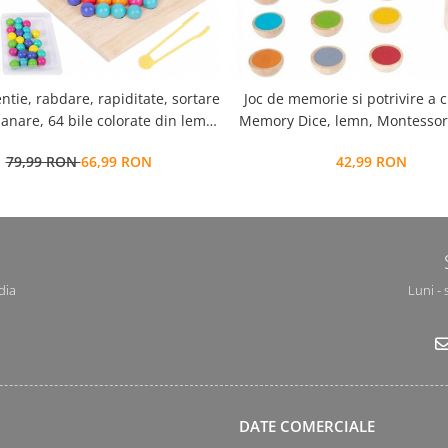
entie, rabdare, rapiditate, sortare
Joc de memorie si potrivire a c
anare, 64 bile colorate din lemn
Memory Dice, lemn, Montessori
 Joc tip Montessori, Bead Fight,
Edujucarii
79,99 RON
66,99 RON
42,99 RON
3 ani+,
dia
Luni - 
DATE COMERCIALE