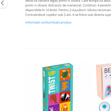
decid să rămână legați printr-o sfoară. Care echipă va aduc
printr-o sfoară, distractiv de manevrat. Conținut: 4 perechi
disponibile în 10 limbi. Pentru 2-4 jucători. Vârsta reco
Contraindicat copiilor sub 3 ani. A se folosi sub directa s
Informatii conformitate produs