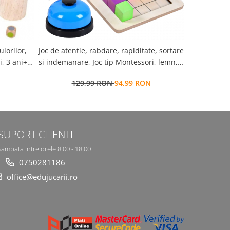
ulorilor,
Joc de atentie, rabdare, rapiditate, sortare
Joc aritmet
, 3 ani+,
si indemanare, Joc tip Montessori, lemn, 2
Number sen
Jucatori, Battle Building Block, 4 ani+,
129,99 RON
94,99 RON
4
EduJucarii
SUPORT CLIENTI
sambata intre orele 8.00 - 18.00
0750281186
office@edujucarii.ro