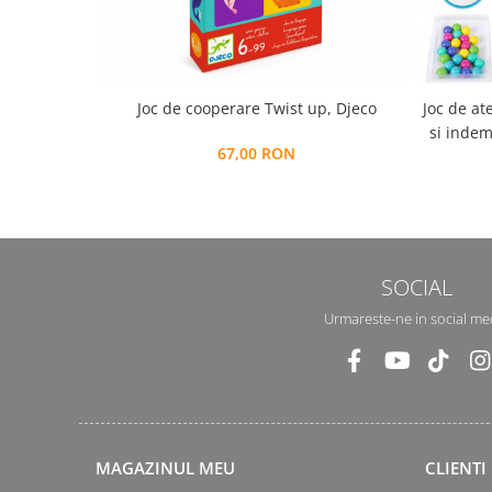
Joc de cooperare Twist up, Djeco
Joc de at
si indem
67,00 RON
si accesorii,
SOCIAL
Urmareste-ne in social me
MAGAZINUL MEU
CLIENTI