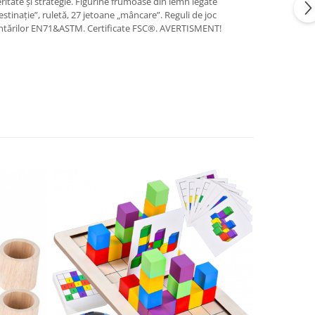
ritate și strategie. Figurine frumoase din lemn legate
stinație”, ruletă, 27 jetoane „mâncare”. Reguli de joc
ementărilor EN71&ASTM. Certificate FSC®. AVERTISMENT!
NOU