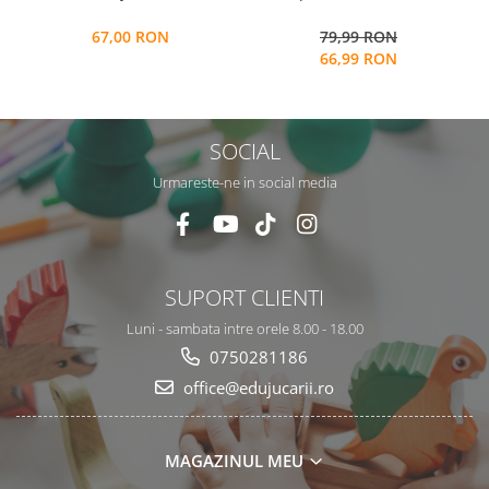
indemanare, 64 bile colorate
M
67,00 RON
79,99 RON
din lemn si accesorii, Joc tip
66,99 RON
Montessori, Bead Fight, 3
ani+,
SOCIAL
Urmareste-ne in social media
SUPORT CLIENTI
Luni - sambata intre orele 8.00 - 18.00
0750281186
office@edujucarii.ro
MAGAZINUL MEU