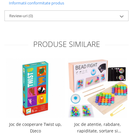
Informatii conformitate produs
Review-uri
(0)
PRODUSE SIMILARE
Joc de cooperare Twist up,
Joc de atentie, rabdare,
Djeco
rapiditate, sortare si
c