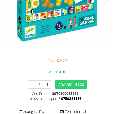
Alfabet si matematica
Seria Lectia de sanatate
Jocuri de memorie si inteligenta
Editura Litera
Editura Galaxia Copiilor
Colectia PIXI
Pisicile Războinice
Colectia Pia Papadia
Colectia Micul Paianjen Firicel
Atlase Enciclopedii
113,00 RON
Marea carte
IN STOC
ADAUGA IN COS
Cod Produs:
3070900085336
Ai nevoie de ajutor?
0750281186
Adauga la Favorite
Cere informatii