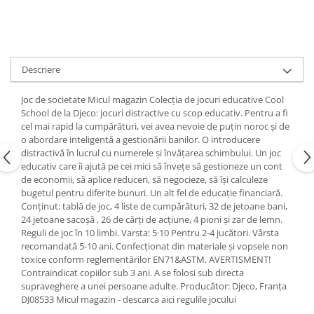
Descriere
Joc de societate Micul magazin Colecția de jocuri educative Cool
School de la Djeco: jocuri distractive cu scop educativ. Pentru a fi
cel mai rapid la cumpărături, vei avea nevoie de puțin noroc și de
o abordare inteligentă a gestionării banilor. O introducere
distractivă în lucrul cu numerele și învățarea schimbului. Un joc
educativ care îi ajută pe cei mici să învețe să gestioneze un cont
de economii, să aplice reduceri, să negocieze, să își calculeze
bugetul pentru diferite bunuri. Un alt fel de educație financiară.
Conținut: tablă de joc, 4 liste de cumpărături, 32 de jetoane bani,
24 jetoane sacoșă , 26 de cărți de acțiune, 4 pioni și zar de lemn.
Reguli de joc în 10 limbi. Varsta: 5·10 Pentru 2-4 jucători. Vârsta
recomandată 5-10 ani. Confecționat din materiale și vopsele non
toxice conform reglementărilor EN71&ASTM. AVERTISMENT!
Contraindicat copiilor sub 3 ani. A se folosi sub directa
supraveghere a unei persoane adulte. Producător: Djeco, Franța
DJ08533 Micul magazin - descarca aici regulile jocului