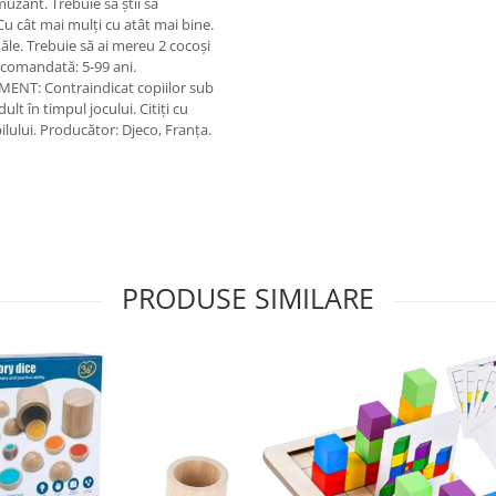
muzant. Trebuie să știi să
. Cu cât mai mulți cu atât mai bine.
uăle. Trebuie să ai mereu 2 cocoși
 recomandată: 5-99 ani.
SMENT: Contraindicat copiilor sub
t în timpul jocului. Citiți cu
ilului. Producător: Djeco, Franța.
PRODUSE SIMILARE