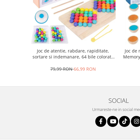
Joc de atentie, rabdare, rapiditate,
Joc de 
sortare si indemanare, 64 bile colorate
Memory 
din lemn si accesorii, Joc tip Montessori,
Bead Fight, 3 ani+,
79,99 RON
66,99 RON
SOCIAL
Urmareste-ne in social me