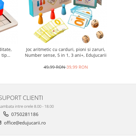
NOU
ditate,
Joc aritmetic cu carduri, pioni si zaruri,
Joc de so
 tip
Number sense, 5 in 1, 3 ani+, EduJucarii
 Battle
ucarii
N
49,99 RON
39,99 RON
18
SUPORT CLIENTI
sambata intre orele 8.00 - 18.00
0750281186
office@edujucarii.ro