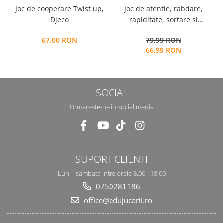
Joc de cooperare Twist up,
Joc de atentie, rabdare,
Djeco
rapiditate, sortare si
c
indemanare, 64 bile colorate
M
67,00 RON
79,99 RON
din lemn si accesorii, Joc tip
66,99 RON
Montessori, Bead Fight, 3
ani+,
SOCIAL
Urmareste-ne in social media
SUPORT CLIENTI
Luni - sambata intre orele 8.00 - 18.00
0750281186
office@edujucarii.ro