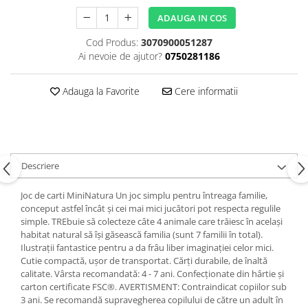
ADAUGA IN COS
Cod Produs:
3070900051287
Ai nevoie de ajutor?
0750281186
Adauga la Favorite
Cere informatii
Descriere
Joc de carti MiniNatura Un joc simplu pentru întreaga familie,
conceput astfel încât și cei mai mici jucători pot respecta regulile
simple. TREbuie să colecteze câte 4 animale care trăiesc în același
habitat natural să își găsească familia (sunt 7 familii în total).
Ilustrații fantastice pentru a da frâu liber imaginației celor mici.
Cutie compactă, ușor de transportat. Cărți durabile, de înaltă
calitate. Vârsta recomandată: 4 - 7 ani. Confecționate din hârtie și
carton certificate FSC®. AVERTISMENT: Contraindicat copiilor sub
3 ani. Se recomandă supravegherea copilului de către un adult în