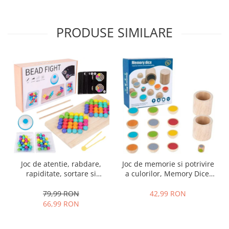
PRODUSE SIMILARE
Joc de atentie, rabdare,
Joc de memorie si potrivire
rapiditate, sortare si
a culorilor, Memory Dice,
indemanare, 64 bile
lemn, Montessori, 3 ani+,
colorate din lemn si
Edujucarii
79,99 RON
42,99 RON
accesorii, Joc tip
66,99 RON
Montessori, Bead Fight, 3
ani+,