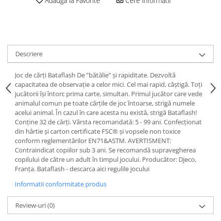
Adauga la Favorite
Cere informatii
Descriere
Joc de cărți Bataflash De ”bătălie” și rapiditate. Dezvoltă
capacitatea de observație a celor mici. Cel mai rapid, câștigă. Toţi
jucătorii îşi întorc prima carte, simultan. Primul jucător care vede
animalul comun pe toate cărţile de joc întoarse, strigă numele
acelui animal. În cazul în care acesta nu există, strigă Bataflash!
Conţine 32 de cărţi. Vârsta recomandată: 5 - 99 ani. Confecționat
din hârtie și carton certificate FSC® și vopsele non toxice
conform reglementărilor EN71&ASTM. AVERTISMENT:
Contraindicat copiilor sub 3 ani. Se recomandă supravegherea
copilului de către un adult în timpul jocului. Producător: Djeco,
Franța. Bataflash - descarca aici regulile jocului
Informatii conformitate produs
Review-uri
(0)