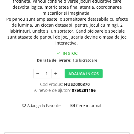
trotineta. Panoul contine diverse jocuri educative care
dezvolta logica, motricitatea fina, atentia, coordonarea
miscarilor si imaginatia.
Pe panou sunt amplasate: o zornaitoare detasabila cu efecte
de lumina, un ciocan detasabil pentru jocul cu mingi, 2
labirinturi, unelte si un sortator. Cand picioarele speciale
sunt atasate de panoul de joc, jucaria devine o masa de joc
interactiva.
IN STOC
Durata de livrare:
1 zi lucratoare
ADAUGA IN COS
Cod Produs:
HUSZ000370
Ai nevoie de ajutor?
0750281186
Adauga la Favorite
Cere informatii