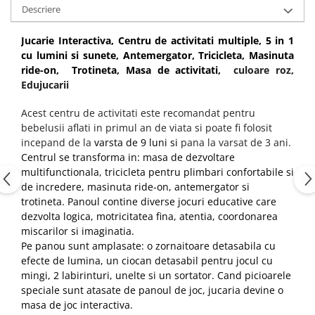
Descriere
Jucarie Interactiva, Centru de activitati multiple, 5 in 1
cu lumini si sunete, Antemergator, Tricicleta, Masinuta
ride-on, Trotineta, Masa de activitati,
culoare roz,
Edujucarii
Acest centru de activitati este recomandat pentru
bebelusii aflati in primul an de viata si poate fi folosit
incepand de la
varsta de 9 luni si
pana la varsat de 3 ani.
Centrul se transforma in: masa de dezvoltare
multifunctionala, tricicleta pentru plimbari confortabile si
de incredere, masinuta ride-on, antemergator si
trotineta. Panoul contine diverse jocuri educative care
dezvolta logica, motricitatea fina, atentia, coordonarea
miscarilor si imaginatia.
Pe panou sunt amplasate: o zornaitoare detasabila cu
efecte de lumina, un ciocan detasabil pentru jocul cu
mingi, 2 labirinturi, unelte si un sortator. Cand picioarele
speciale sunt atasate de panoul de joc, jucaria devine o
masa de joc interactiva.