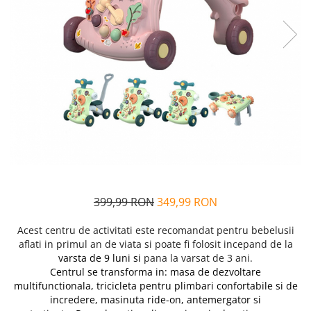
Alfabet si matematica
Seria Lectia de sanatate
Jocuri de memorie si inteligenta
Editura Litera
Editura Galaxia Copiilor
Colectia PIXI
Pisicile Războinice
Colectia Pia Papadia
Colectia Micul Paianjen Firicel
Atlase Enciclopedii
Marea carte
399,99 RON
349,99 RON
Acest centru de activitati este recomandat pentru bebelusii
aflati in primul an de viata si poate fi folosit incepand de la
varsta de 9 luni si
pana la varsat de 3 ani.
Centrul se transforma in: masa de dezvoltare
multifunctionala, tricicleta pentru plimbari confortabile si de
incredere, masinuta ride-on, antemergator si