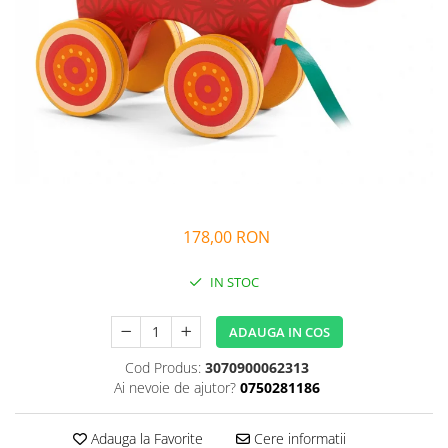
Alfabet si matematica
Seria Lectia de sanatate
Jocuri de memorie si inteligenta
Editura Litera
Editura Galaxia Copiilor
Colectia PIXI
Pisicile Războinice
Colectia Pia Papadia
Colectia Micul Paianjen Firicel
Atlase Enciclopedii
178,00 RON
Marea carte
IN STOC
ADAUGA IN COS
Cod Produs:
3070900062313
Ai nevoie de ajutor?
0750281186
Adauga la Favorite
Cere informatii