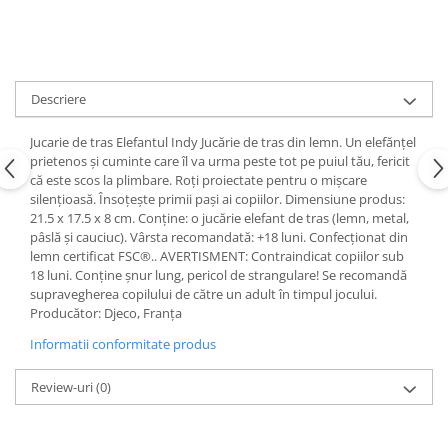
Descriere
Jucarie de tras Elefantul Indy Jucărie de tras din lemn. Un elefănțel
prietenos și cuminte care îl va urma peste tot pe puiul tău, fericit
că este scos la plimbare. Roți proiectate pentru o mișcare
silențioasă. Însoțește primii pași ai copiilor. Dimensiune produs:
21.5 x 17.5 x 8 cm. Conține: o jucărie elefant de tras (lemn, metal,
pâslă și cauciuc). Vârsta recomandată: +18 luni. Confecționat din
lemn certificat FSC®.. AVERTISMENT: Contraindicat copiilor sub
18 luni. Conține șnur lung, pericol de strangulare! Se recomandă
supravegherea copilului de către un adult în timpul jocului.
Producător: Djeco, Franța
Informatii conformitate produs
Review-uri
(0)