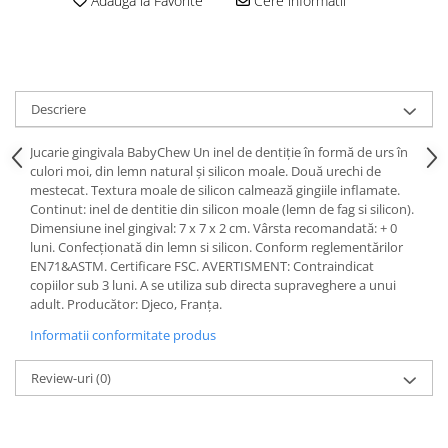
Adauga la Favorite
Cere informatii
Descriere
Jucarie gingivala BabyChew Un inel de dentiție în formă de urs în
culori moi, din lemn natural și silicon moale. Două urechi de
mestecat. Textura moale de silicon calmează gingiile inflamate.
Continut: inel de dentitie din silicon moale (lemn de fag si silicon).
Dimensiune inel gingival: 7 x 7 x 2 cm. Vârsta recomandată: + 0
luni. Confecționată din lemn si silicon. Conform reglementărilor
EN71&ASTM. Certificare FSC. AVERTISMENT: Contraindicat
copiilor sub 3 luni. A se utiliza sub directa supraveghere a unui
adult. Producător: Djeco, Franța.
Informatii conformitate produs
Review-uri
(0)