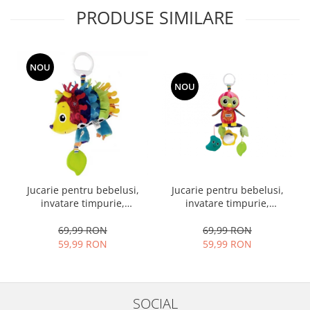
PRODUSE SIMILARE
NOU
NOU
Jucarie pentru bebelusi,
Jucarie pentru bebelusi,
invatare timpurie,
invatare timpurie,
dezvoltare senzoriala,
dezvoltare senzoriala,
dentitie fara BPA, 0 luni,
dentitie fara BPA, 0 luni,
69,99 RON
69,99 RON
multicolor, Arici
multicolor, Bufnita
59,99 RON
59,99 RON
SOCIAL