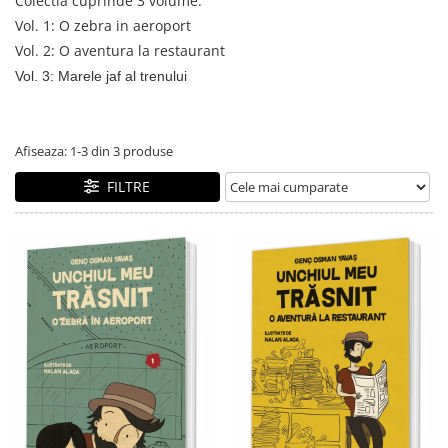
Colectia cuprinde 3 volume:
Alfabet si matematica
Seria Lectia de sanatate
Vol. 1: O zebra in aeroport
Jocuri de memorie si inteligenta
Editura Litera
Vol. 2: O aventura la restaurant
Editura Galaxia Copiilor
Vol. 3: Marele jaf al trenului
Colectia PIXI
Pisicile Războinice
Afiseaza:
1-
3
din
3
produse
Colectia Pia Papadia
FILTRE
Colectia Micul Paianjen Firicel
Atlase Enciclopedii
Marea carte