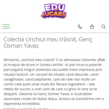
Jucarii copii
Jucarii si jocuri educative
Jucarii interactive
CARTI PENTRU COPII
Jucarii de rol
De Bebe
Rechizite si papatarie
0 - 3 ani
Jucarii si activitati Montessori si
Creative
Usborne
Papusi si accesorii
Motrice si senzoriale
Rechizite Creative
Waldorf
3 - 6 ani
Seturi de constructie
Editura Univers Enciclopedic
Ateliere si bancuri de lucru
Dentitie
Colectia Unchiul meu trăsnit, Genç
Jucarii din lemn
6 - 9 ani
Pictura si desen
Colectia Unicornii magici
Vehicule
Centre de activitati
Osman Yavaș
Jucarii educative
Colectia Ucenicul vrajitor
9 - 12 ani
Jocuri de pescuit
Figurine
Antemergatoare si premergatoare
Jocuri de indemanare si
Colectia Hotii luminii
pentru FETE
Muzicale
Set joaca doctor
Cuburi si caramizi
dexteritate
Miniseria „Unchiul meu trasnit” li se adreseaza cititorilor aflati
Colectia Tafiti – povești educative și
pentru BAIETI
Jocuri pentru margelit si siteruit
Zornaitoare
la inceput de drum in lumea cartilor. Isi pot incerca puterile
ilustrate pentru copii 5-7 ani
Jocuri de memorie, inteligenta si
parcurgand singuri povestea sau puteti trece impreuna prin
asociere
Jucarii antistres
Colectia Cauta si Gaseste
ritualul lecturii. Un carusel de situatii cand absurde, cand
Povesti diverse
Puzzle
LEGO
caraghioase, cand palpitante, care de cele mai multe ori
Editura ALL
contin cate putin (mai mult) din fiecare ingredient – iata
Magnetic
reteta de succes a unei carti de care cu greu iti vine sa te
Colectia FANNI. Dezvoltare
lemn
desparti. Datorita lui Genç Osman Yavas si ilustratiilor
emotionala
Carton
savuroase create de Nalan Alaca, lectura se transforma intr-o
Colectia Unchiul meu trăsnit, Genç
experienta incredibila.
Jucarii magnetice
Osman Yavaș