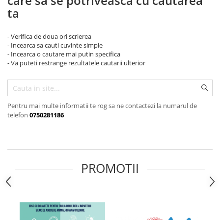
care sa se potriveasca cu cautarea
Alfabet si matematica
ta
Seria Lectia de sanatate
Jocuri de memorie si inteligenta
Editura Litera
- Verifica de doua ori scrierea
Editura Galaxia Copiilor
- Incearca sa cauti cuvinte simple
Colectia PIXI
- Incearca o cautare mai putin specifica
- Va puteti restrange rezultatele cautarii ulterior
Pisicile Războinice
Colectia Pia Papadia
Colectia Micul Paianjen Firicel
Pentru mai multe informatii te rog sa ne contactezi la numarul de
Atlase Enciclopedii
telefon
0750281186
Marea carte
PROMOTII