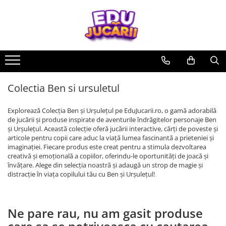
Jucarii copii
Jucarii si jocuri educative
Jucarii interactive
CARTI PENTRU COPII
Jucarii de rol
De Bebe
Rechizite si papatarie
0 - 3 ani
Jucarii si activitati Montessori si
Creative
Usborne
Papusi si accesorii
Motrice si senzoriale
Rechizite Creative
Waldorf
3 - 6 ani
Seturi de constructie
Editura Univers Enciclopedic
Ateliere si bancuri de lucru
Dentitie
Jucarii din lemn
6 - 9 ani
Pictura si desen
Colectia Unicornii magici
Vehicule
Centre de activitati
Colectia Ben si ursuletul
Jucarii educative
Colectia Ucenicul vrajitor
9 - 12 ani
Jocuri de pescuit
Figurine
Antemergatoare si premergatoare
Explorează Colecția Ben și Urșulețul pe EduJucarii.ro, o gamă adorabilă
Jocuri de indemanare si
Colectia Hotii luminii
pentru FETE
Muzicale
Set joaca doctor
Cuburi si caramizi
de jucării și produse inspirate de aventurile îndrăgitelor personaje Ben
dexteritate
Colectia Tafiti – povești educative și
și Urșulețul. Această colecție oferă jucării interactive, cărți de poveste și
pentru BAIETI
Jocuri pentru margelit si siteruit
Zornaitoare
ilustrate pentru copii 5-7 ani
Jocuri de memorie, inteligenta si
articole pentru copii care aduc la viață lumea fascinantă a prieteniei și
asociere
imaginației. Fiecare produs este creat pentru a stimula dezvoltarea
Jucarii antistres
Colectia Cauta si Gaseste
creativă și emoțională a copiilor, oferindu-le oportunități de joacă și
Povesti diverse
Puzzle
LEGO
învățare. Alege din selecția noastră și adaugă un strop de magie și
Editura ALL
distracție în viața copilului tău cu Ben și Urșulețul!
Magnetic
Colectia FANNI. Dezvoltare
lemn
emotionala
Carton
Ne pare rau, nu am gasit produse
Colectia Unchiul meu trăsnit, Genç
Jucarii magnetice
Osman Yavaș