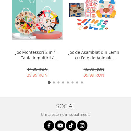
Joc de Asamblat din Lemn
Joc Montessori 2 in 1 -
cu Fete de Animale
Tabla Inmultirii /
e
pentru Copii Creativi,
impartirii, si joc de
M
Creative Board, 3 ani+,
asociere
46,99 RON
44,99 RON
EduJucarii
animal/hrana/culoare,
39,99 RON
39,99 RON
lemn, 18,5 cm
r
SOCIAL
Urmareste-ne in social media