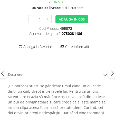
IN STOC
Durata de livrare:
1 zi lucratoare
ADAUGA IN COS
Cod Produs:
405872
Ai nevoie de ajutor?
0750281186
Adauga la Favorite
Cere informatii
Descriere
„Ce norocos sunt!” se gândește ursul când un ou cade
dintr-un cuib drept între labele lui. Pentru că un urs
rareori are ocazia să mănânce așa ceva. Însă din ou iese
un pui de privighetoare și care crede că el este mama sa,
iar din clipa aceea îl urmează pretutindeni. Curând, cei
doi devin prieteni nedespărțiți. Dar când vine toamna și