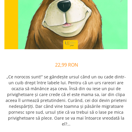
Alfabet si matematica
Seria Lectia de sanatate
Jocuri de memorie si inteligenta
Editura Litera
Editura Galaxia Copiilor
Colectia PIXI
Pisicile Războinice
Colectia Pia Papadia
Colectia Micul Paianjen Firicel
22,99 RON
Atlase Enciclopedii
Marea carte
„Ce norocos sunt!” se gândește ursul când un ou cade dintr-
un cuib drept între labele lui. Pentru că un urs rareori are
ocazia să mănânce așa ceva. Însă din ou iese un pui de
privighetoare și care crede că el este mama sa, iar din clipa
aceea îl urmează pretutindeni. Curând, cei doi devin prieteni
nedespărțiți. Dar când vine toamna și păsările migratoare
pornesc spre sud, ursul știe că va trebui să o lase pe mica
privighetoare să plece. Oare se va mai întoarce vreodată la
el?…