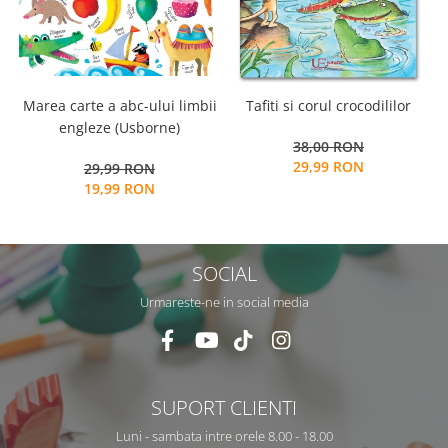
Marea carte a abc-ului limbii
Tafiti si corul crocodililor
C
engleze (Usborne)
38,00 RON
29,99 RON
29,99 RON
19,99 RON
SOCIAL
Urmareste-ne in social media
SUPORT CLIENTI
Luni - sambata intre orele 8.00 - 18.00