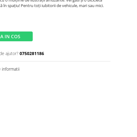
cu o mulțime de ilustrații amuzante. Vei găsi și o bicicletă
 în spațiu! Pentru toți iubitorii de vehicule, mari sau mici.
A IN COS
de ajutor?
0750281186
informatii