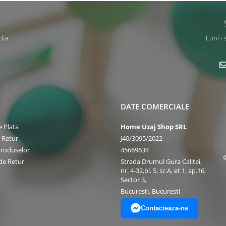
dia
Luni - 
DATE COMERCIALE
 Plata
Home Uzaj Shop SRL
e Retur
J40/3095/2022
Produselor
45669634
de Retur
Strada Drumul Gura Calitei,
nr. 4-32,bl. 5, sc.A, et 1, ap.16,
Sector 3,
Bucuresti, Bucuresti
Contacteaza-ne