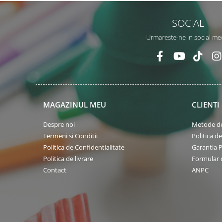
SOCIAL
Urmareste-ne in social me
MAGAZINUL MEU
CLIENTI
Despre noi
Metode de
Termeni si Conditii
Politica d
Politica de Confidentialitate
Garantia 
Politica de livrare
Formular 
Contact
ANPC