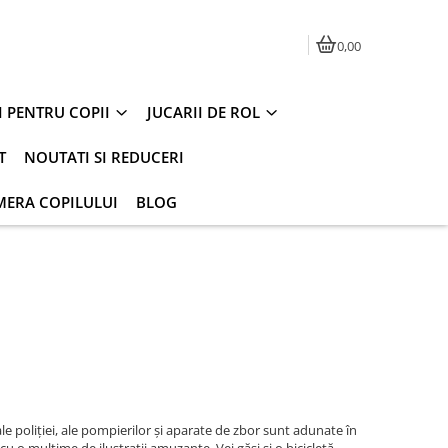
0,00
I PENTRU COPII
JUCARII DE ROL
T
NOUTATI SI REDUCERI
MERA COPILULUI
BLOG
e ale poliției, ale pompierilor și aparate de zbor sunt adunate în