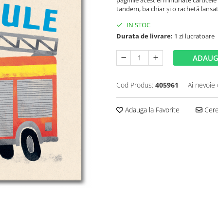
paginile acest ei minunate cărticele 
tandem, ba chiar și o rachetă lansată
IN STOC
Durata de livrare:
1 zi lucratoare
ADAUG
Cod Produs:
405961
Ai nevoie 
Adauga la Favorite
Cere 