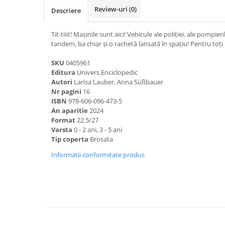
Review-uri
(0)
Descriere
Tit-tiiit! Mașinile sunt aici! Vehicule ale poliției, ale pomp
tandem, ba chiar și o rachetă lansată în spațiu! Pentru toți 
SKU
0405961
Editura
Univers Enciclopedic
Autori
Larisa Lauber, Anna Süßbauer
Nr pagini
16
ISBN
978-606-096-473-5
An aparitie
2024
Format
22.5/27
Varsta
0 - 2 ani, 3 - 5 ani
Tip coperta
Brosata
Informatii conformitate produs