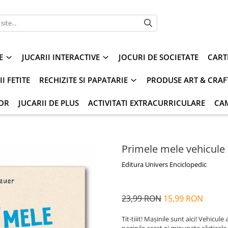
E
JUCARII INTERACTIVE
JOCURI DE SOCIETATE
CART
I FETITE
RECHIZITE SI PAPATARIE
PRODUSE ART & CRAF
IOR
JUCARII DE PLUS
ACTIVITATI EXTRACURRICULARE
CA
Primele mele vehicule
Editura Univers Enciclopedic
23,99 RON
15,99 RON
Tit-tiiit! Mașinile sunt aici! Vehicul