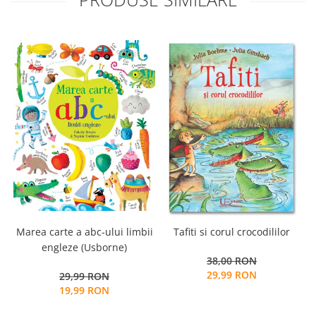
Marea carte a abc-ului limbii
Tafiti si corul crocodililor
C
engleze (Usborne)
38,00 RON
29,99 RON
29,99 RON
19,99 RON