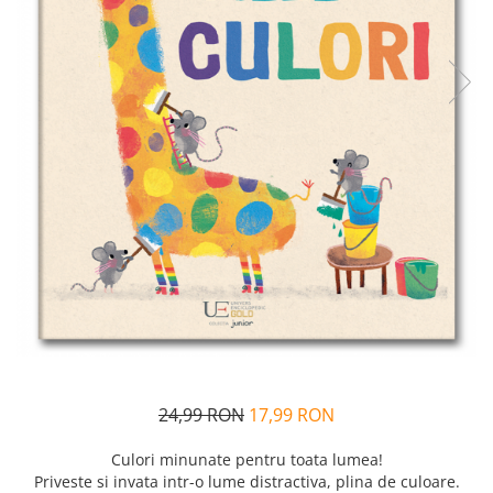
Alfabet si matematica
Seria Lectia de sanatate
Jocuri de memorie si inteligenta
Editura Litera
Editura Galaxia Copiilor
Colectia PIXI
Pisicile Războinice
Colectia Pia Papadia
Colectia Micul Paianjen Firicel
Atlase Enciclopedii
Marea carte
24,99 RON
17,99 RON
Culori minunate pentru toata lumea!
Priveste si invata intr-o lume distractiva, plina de culoare.