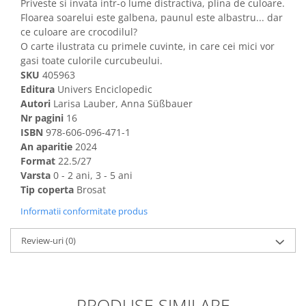
Priveste si invata intr-o lume distractiva, plina de culoare.
Floarea soarelui este galbena, paunul este albastru... dar
ce culoare are crocodilul?
O carte ilustrata cu primele cuvinte, in care cei mici vor
gasi toate culorile curcubeului.
SKU
405963
Editura
Univers Enciclopedic
Autori
Larisa Lauber, Anna Süßbauer
Nr pagini
16
ISBN
978-606-096-471-1
An aparitie
2024
Format
22.5/27
Varsta
0 - 2 ani, 3 - 5 ani
Tip coperta
Brosat
Informatii conformitate produs
Review-uri
(0)
PRODUSE SIMILARE