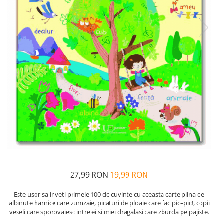
Alfabet si matematica
Seria Lectia de sanatate
Jocuri de memorie si inteligenta
Editura Litera
Editura Galaxia Copiilor
Colectia PIXI
Pisicile Războinice
Colectia Pia Papadia
Colectia Micul Paianjen Firicel
Atlase Enciclopedii
Marea carte
27,99 RON
19,99 RON
Este usor sa inveti primele 100 de cuvinte cu aceasta carte plina de
albinute harnice care zumzaie, picaturi de ploaie care fac pic–pic!, copii
veseli care sporovaiesc intre ei si miei dragalasi care zburda pe pajiste.