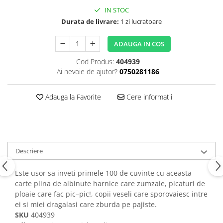
IN STOC
Durata de livrare:
1 zi lucratoare
ADAUGA IN COS
Cod Produs:
404939
Ai nevoie de ajutor?
0750281186
Adauga la Favorite
Cere informatii
Descriere
Este usor sa inveti primele 100 de cuvinte cu aceasta
carte plina de albinute harnice care zumzaie, picaturi de
ploaie care fac pic–pic!, copii veseli care sporovaiesc intre
ei si miei dragalasi care zburda pe pajiste.
SKU
404939