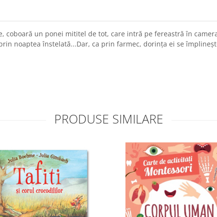
tele, coboară un ponei mititel de tot, care intră pe fereastră în came
 prin noaptea înstelată...Dar, ca prin farmec, dorința ei se împlineș
PRODUSE SIMILARE