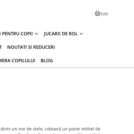
0,00
I PENTRU COPII
JUCARII DE ROL
T
NOUTATI SI REDUCERI
MERA COPILULUI
BLOG
ră, dintr-un nor de stele, coboară un ponei mititel de