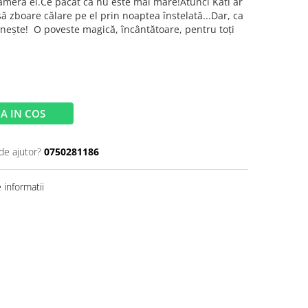
 camera ei.Ce păcat că nu este mai mare!Atunci Kati ar
 să zboare călare pe el prin noaptea înstelată...Dar, ca
inește! O poveste magică, încântătoare, pentru toți
A IN COS
de ajutor?
0750281186
informatii