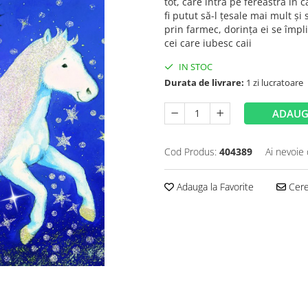
tot, care intră pe fereastră în
fi putut să-l ţesale mai mult și
prin farmec, dorința ei se împl
cei care iubesc caii
IN STOC
Durata de livrare:
1 zi lucratoare
ADAUG
Cod Produs:
404389
Ai nevoie 
Adauga la Favorite
Cere 