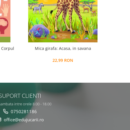
. Corpul
Mica girafa: Acasa, in savana
P
22,99 RON
SUPORT CLIENTI
sambata intre orele 8.00 - 18.00
0750281186
office@edujucarii.ro