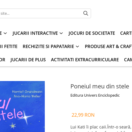
E
JUCARII INTERACTIVE
JOCURI DE SOCIETATE
CART
I FETITE
RECHIZITE SI PAPATARIE
PRODUSE ART & CRAF
IOR
JUCARII DE PLUS
ACTIVITATI EXTRACURRICULARE
CA
Poneiul meu din stele
Editura Univers Enciclopedic
22,99 RON
Lui Kati îi plac caii.Într-o sea