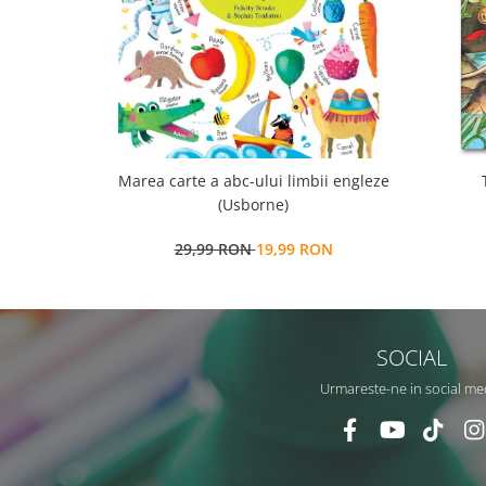
Marea carte a abc-ului limbii engleze
(Usborne)
29,99 RON
19,99 RON
SOCIAL
Urmareste-ne in social me