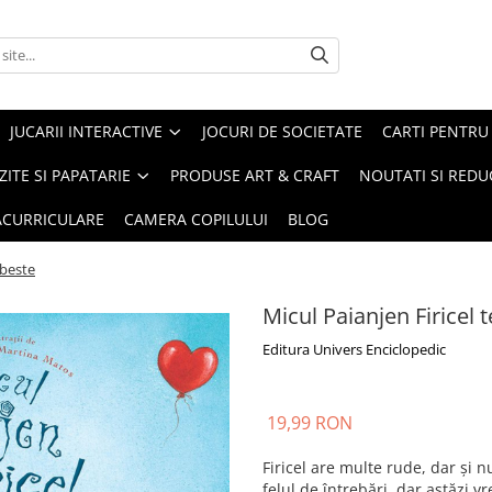
JUCARII INTERACTIVE
JOCURI DE SOCIETATE
CARTI PENTRU 
ZITE SI PAPATARIE
PRODUSE ART & CRAFT
NOUTATI SI REDU
RACURRICULARE
CAMERA COPILULUI
BLOG
ubeste
Micul Paianjen Firicel 
Editura Univers Enciclopedic
19,99 RON
Firicel are multe rude, dar și n
felul de întrebări, dar astăzi vr