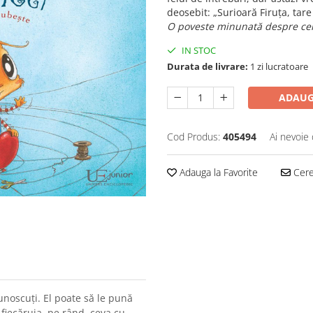
deosebit: „Surioară Firuța, tare 
O poveste minunată despre cel
IN STOC
Durata de livrare:
1 zi lucratoare
ADAUG
Cod Produs:
405494
Ai nevoie 
Adauga la Favorite
Cere 
cunoscuți. El poate să le pună
, fiecăruia, pe rând, ceva cu