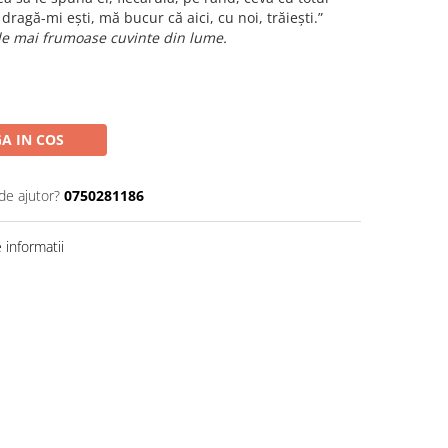
dragă-mi ești, mă bucur că aici, cu noi, trăiești.”
e mai frumoase cuvinte din lume.
A IN COS
de ajutor?
0750281186
informatii