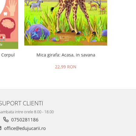
. Corpul
Mica girafa: Acasa, in savana
P
22,99 RON
SUPORT CLIENTI
sambata intre orele 8.00 - 18.00
0750281186
office@edujucarii.ro