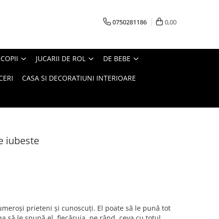
0750281186
0,00
COPII
JUCARII DE ROL
DE BEBE
CERI
CASA SI DECORATIUNI INTERIOARE
te iubeste
umeroși prieteni și cunoscuți. El poate să le pună tot
ea să le spună el, fiecăruia, pe rând, ceva cu totul