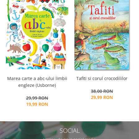
Marea carte a abc-ului limbii
Tafiti si corul crocodililor
M
engleze (Usborne)
38,00 RON
29,99 RON
29,99 RON
19,99 RON
SOCIAL