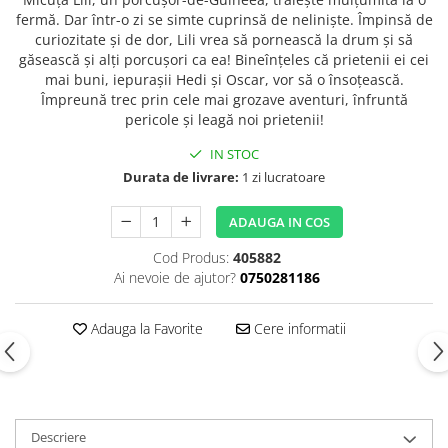
fermă. Dar într-o zi se simte cuprinsă de neliniște. Împinsă de
curiozitate și de dor, Lili vrea să pornească la drum și să
găsească și alți porcușori ca ea! Bineînțeles că prietenii ei cei
mai buni, iepurașii Hedi și Oscar, vor să o însoțească.
Împreună trec prin cele mai grozave aventuri, înfruntă
pericole și leagă noi prietenii!
IN STOC
Durata de livrare:
1 zi lucratoare
ADAUGA IN COS
Cod Produs:
405882
Ai nevoie de ajutor?
0750281186
Adauga la Favorite
Cere informatii
Descriere