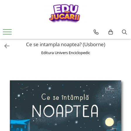
Jucarii copii
Jucarii si jocuri educative
Jucarii interactive
CARTI PENTRU COPII
Jucarii de rol
De Bebe
Rechizite si papatarie
0 - 3 ani
Jucarii si activitati Montessori si
Creative
Usborne
Papusi si accesorii
Motrice si senzoriale
Rechizite Creative
Waldorf
3 - 6 ani
Seturi de constructie
Editura Univers Enciclopedic
Ateliere si bancuri de lucru
Dentitie
Ce se intampla noaptea? (Usborne)
Jucarii din lemn
6 - 9 ani
Pictura si desen
Colectia Unicornii magici
Vehicule
Centre de activitati
Editura Univers Enciclopedic
Jucarii educative
Colectia Ucenicul vrajitor
9 - 12 ani
Jocuri de pescuit
Figurine
Antemergatoare si premergatoare
Jocuri de indemanare si
Colectia Hotii luminii
pentru FETE
Muzicale
Set joaca doctor
Cuburi si caramizi
dexteritate
Colectia Tafiti – povești educative și
pentru BAIETI
Jocuri pentru margelit si siteruit
Zornaitoare
ilustrate pentru copii 5-7 ani
Jocuri de memorie, inteligenta si
asociere
Jucarii antistres
Colectia Cauta si Gaseste
Povesti diverse
Puzzle
LEGO
Editura ALL
Magnetic
Colectia FANNI. Dezvoltare
lemn
emotionala
Carton
Colectia Unchiul meu trăsnit, Genç
Jucarii magnetice
Osman Yavaș