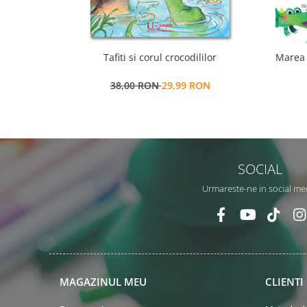
Tafiti si corul crocodililor
Marea 
38,00 RON
29,99 RON
SOCIAL
Urmareste-ne in social me
MAGAZINUL MEU
CLIENTI