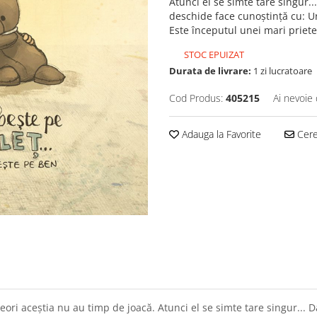
Atunci el se simte tare singur..
deschide face cunoştinţă cu: Ur
Este începutul unei mari priete
STOC EPUIZAT
Durata de livrare:
1 zi lucratoare
Cod Produs:
405215
Ai nevoie 
Adauga la Favorite
Cere 
ri aceştia nu au timp de joacă. Atunci el se simte tare singur... Da