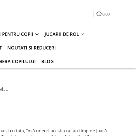
0,00
I PENTRU COPII
JUCARII DE ROL
T
NOUTATI SI REDUCERI
MERA COPILULUI
BLOG
t...
 şi cu tata, însă uneori aceştia nu au timp de joacă.