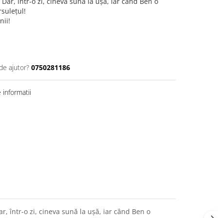
. Dar, într-o zi, cineva sună la uşă, iar când Ben o
suleţul!
nii!
de ajutor?
0750281186
informatii
r, într-o zi, cineva sună la uşă, iar când Ben o