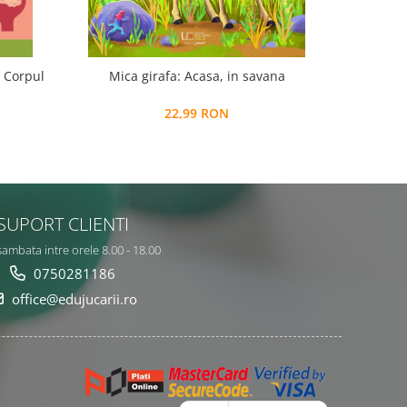
. Corpul
Mica girafa: Acasa, in savana
P
22,99 RON
SUPORT CLIENTI
sambata intre orele 8.00 - 18.00
0750281186
office@edujucarii.ro