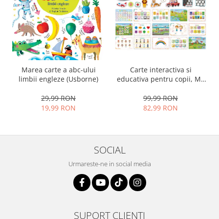
Carte interactiva si
Marea carte a abc-ului
educativa pentru copii, My
limbii engleze (Usborne)
Preschool Busy Book 2, 32
pagini activitati multiple,
99,99 RON
29,99 RON
stickere repozitionabile,
82,99 RON
19,99 RON
Limba Engleza, 3 ani+,
EduJucarii
SOCIAL
Urmareste-ne in social media
SUPORT CLIENTI