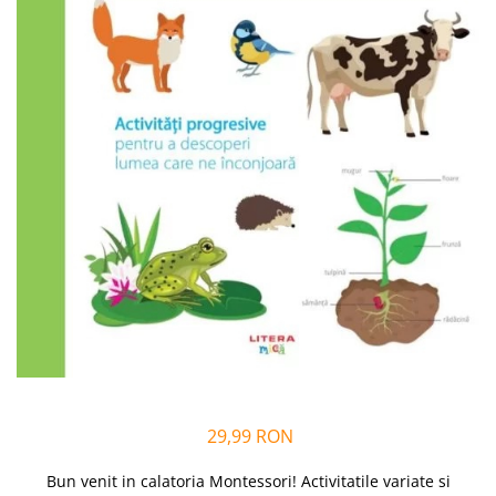
Alfabet si matematica
Seria Lectia de sanatate
Jocuri de memorie si inteligenta
Editura Litera
Editura Galaxia Copiilor
Colectia PIXI
Pisicile Războinice
Colectia Pia Papadia
Colectia Micul Paianjen Firicel
Atlase Enciclopedii
Marea carte
29,99 RON
Bun venit in calatoria Montessori! Activitatile variate si