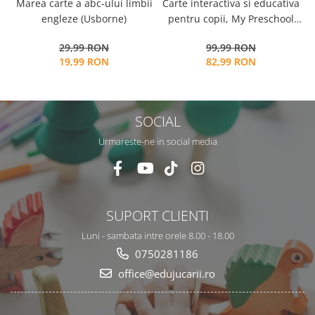
Carte interactiva si educativa
S
Marea carte a abc-ului limbii
pentru copii, My Preschool
engleze (Usborne)
Busy Book 2, 32 pagini
99,99 RON
29,99 RON
activitati multiple, stickere
82,99 RON
19,99 RON
repozitionabile, Limba
Engleza, 3 ani+, EduJucarii
SOCIAL
Urmareste-ne in social media
SUPORT CLIENTI
Luni - sambata intre orele 8.00 - 18.00
0750281186
office@edujucarii.ro