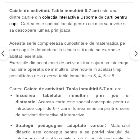
Caiete de activitati. Tabla inmultirii 6-7 ani
este una
dintre cartile din
colectia interactiva Usborne
de
carti pentru
copii
. Cartea este special facuta pentru cei mici sa invete si
sa descopere lumea prin joaca.
Aceasta serie completeaza cunostintele de matematica pe
care copiii le dobandesc la scoala si ii ajuta sa exerseze
abilitati esentiale.
Exercitiile din acest caiet de activitati ii vor ajuta sa inteleaga
mai bine operatia de inmultire, oferindu-le in acelasi timp
posibilitatea de a exersa tabla inmultirii cu 3, 4, 6 si 8.
Cartea
Caiete de activitati. Tabla inmultirii 6-7 ani
are:
Insusirea tabelului inmultirii prin joc si
distractie:
Aceasta carte este special conceputa pentru a
introduce copiii de 6-7 ani in lumea inmultirii printr-o serie
de activitati distractive si interactive
Strategii pedagogice adaptate varstei:
Materialul
didactic este conceput pentru a se potrivi nivelului de
intelegere si abilitatile copiilor de 6-7 ani, folosind explicatii