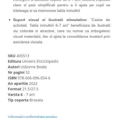
clare si pasi simplificati pentru a ii ajuta pe copii sa
inteleaga si sa memoreze tabla inmultirii
Suport vizual si ilustratii stimulative:
"Caiete de
activitati. Tabla inmultirii 6-7 ani" beneficiaza de ilustratii
viu colorate si atractive, care nu numai ca imbogatesc
vizual materialul, dar si ajuta la consolidarea invatarii prin
asocierea vizuala.
KU
405513
S
Editura
Univers Enciclopedic
Autori
Usborne Books
Nr pagini
32
ISBN
978-606-096-054-6
An aparitie
2022
Format
21.5/27.5
Varsta 6
- 7 ani
Tip coperta
Brosata
Informatii conformitate produs