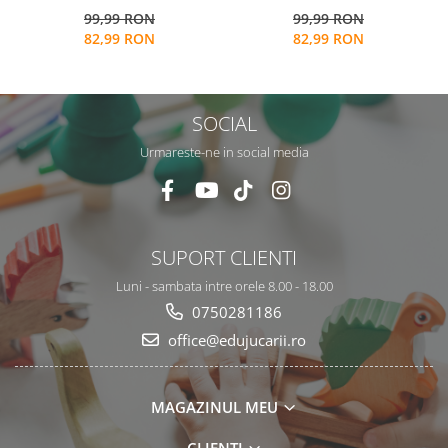
99,99 RON
99,99 RON
activitati multiple, stickere
activitati multiple, stickere
82,99 RON
82,99 RON
repozitionabile, Limba
repozitionabile, Limba
Engleza, 3 ani+, EduJucarii
Engleza, 3 ani+, EduJucarii
SOCIAL
Urmareste-ne in social media
SUPORT CLIENTI
Luni - sambata intre orele 8.00 - 18.00
0750281186
office@edujucarii.ro
MAGAZINUL MEU