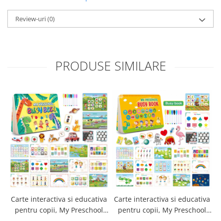
Review-uri
(0)
PRODUSE SIMILARE
Carte interactiva si educativa
Carte interactiva si educativa
C
pentru copii, My Preschool
pentru copii, My Preschool
Busy Book 2, 32 pagini
Busy Book 3, 31 pagini