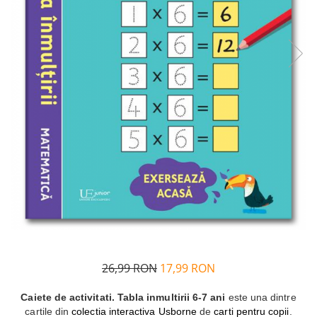
Alfabet si matematica
Seria Lectia de sanatate
Jocuri de memorie si inteligenta
Editura Litera
Editura Galaxia Copiilor
Colectia PIXI
Pisicile Războinice
Colectia Pia Papadia
Colectia Micul Paianjen Firicel
Atlase Enciclopedii
Marea carte
26,99 RON
17,99 RON
Caiete de activitati. Tabla inmultirii 6-7 ani
este una dintre
cartile din
colectia interactiva Usborne
de
carti pentru copii
.