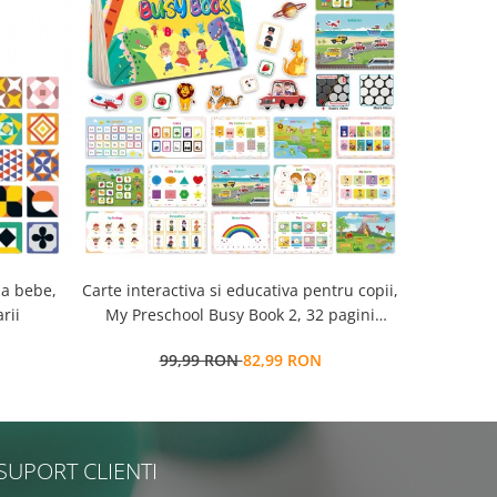
la bebe,
Carte interactiva si educativa pentru copii,
Cub Montessori 14 
rii
My Preschool Busy Book 2, 32 pagini
senzorial
activitati multiple, stickere
99,99 RON
82,99 RON
7
repozitionabile, Limba Engleza, 3 ani+,
EduJucarii
SUPORT CLIENTI