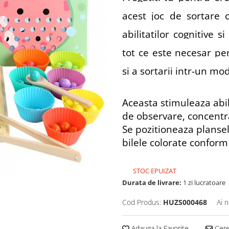
acest joc de sortare 
abilitatilor cognitive si
tot ce este necesar pe
si a sortarii intr-un mod
Aceasta stimuleaza abili
de observare, concentr
Se pozitioneaza plansel
bilele colorate conform 
STOC EPUIZAT
Durata de livrare:
1 zi lucratoare
Cod Produs:
HUZS000468
Ai 
Adauga la Favorite
Cere 