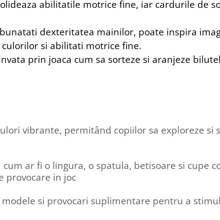
lideaza abilitatile motrice fine, iar cardurile de so
bunatati dexteritatea mainilor, poate inspira imag
culorilor si abilitati motrice fine.
invata prin joaca cum sa sorteze si aranjeze bilute
 culori vibrante, permitând copiilor sa exploreze si
 cum ar fi o lingura, o spatula, betisoare si cupe 
e provocare in joc
a modele si provocari suplimentare pentru a stimula