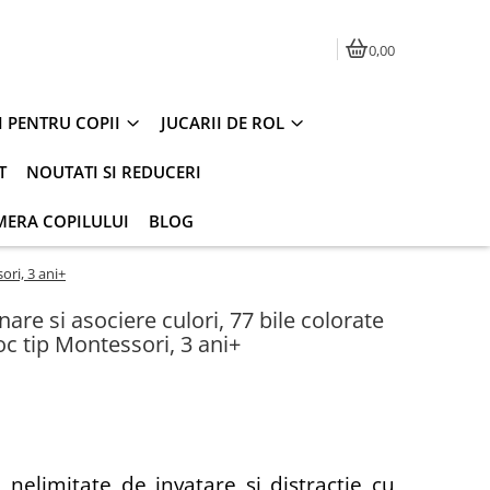
0,00
I PENTRU COPII
JUCARII DE ROL
T
NOUTATI SI REDUCERI
MERA COPILULUI
BLOG
ori, 3 ani+
are si asociere culori, 77 bile colorate
Joc tip Montessori, 3 ani+
 nelimitate de invatare si distractie cu