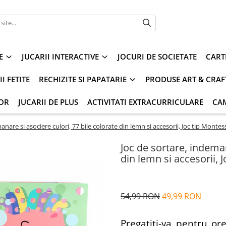
E
JUCARII INTERACTIVE
JOCURI DE SOCIETATE
CART
I FETITE
RECHIZITE SI PAPATARIE
PRODUSE ART & CRAF
IOR
JUCARII DE PLUS
ACTIVITATI EXTRACURRICULARE
CA
anare si asociere culori, 77 bile colorate din lemn si accesorii, Joc tip Montess
Joc de sortare, indeman
din lemn si accesorii, 
54,99 RON
49,99 RON
Pregatiti-va pentru ore