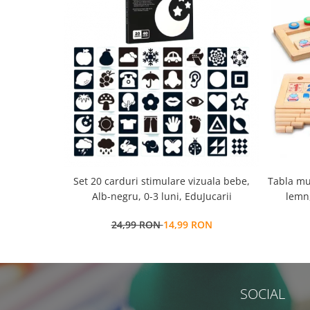
Set 20 carduri stimulare vizuala bebe,
Tabla mu
Alb-negru, 0-3 luni, EduJucarii
lemn,
multi
24,99 RON
14,99 RON
SOCIAL