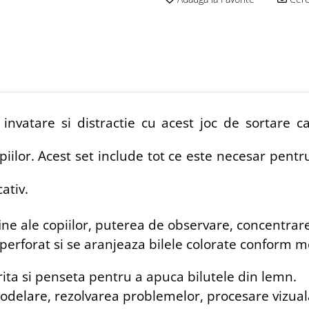
 invatare si distractie cu acest joc de sortare 
i copiilor. Acest set include tot ce este necesar pent
ativ.
fine ale copiilor, puterea de observare, concentrar
erforat si se aranjeaza bilele colorate conform mod
urita si penseta pentru a apuca bilutele din lemn.
odelare, rezolvarea problemelor, procesare vizuala