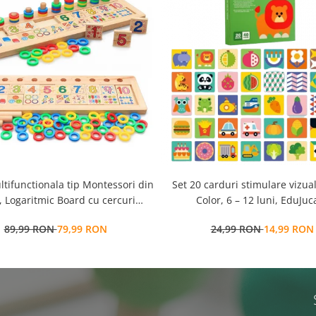
ltifunctionala tip Montessori din
Set 20 carduri stimulare vizua
 Logaritmic Board cu cercuri
Color, 6 – 12 luni, EduJuca
colore pt cantitate, numere si
89,99 RON
79,99 RON
24,99 RON
14,99 RON
operatiuni matematice